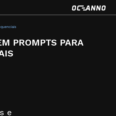
equenciais
 EM PROMPTS PARA
AIS
as e