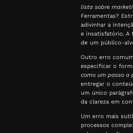
lista sobre marketi
Ferramentas? Estra
adivinhar a inten
e insatisfatório. 
de um público-alvo
Outro erro comu
especificar o for
como um passo a p
entregar o conteú
um único parágrafo
da clareza em con
Um erro mais suti
processos comple