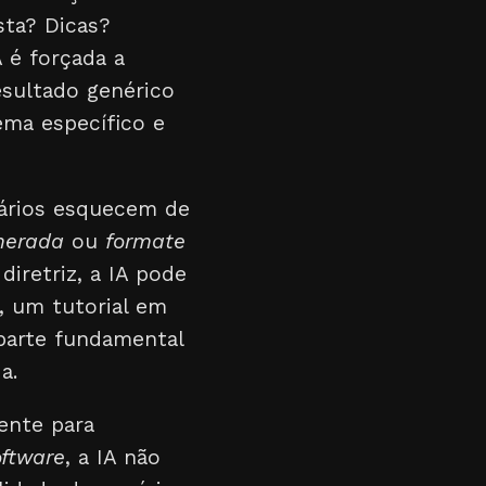
sta? Dicas?
 é forçada a
esultado genérico
ema específico e
uários esquecem de
merada
ou
formate
diretriz, a IA pode
, um tutorial em
 parte fundamental
a.
ente para
oftware
, a IA não