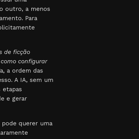
o outro, a menos
amento. Para
plicitamente
s de ficção
e
como configurar
fa, a ordem das
esso. A IA, sem um
s etapas
de e gerar
o pode querer uma
claramente