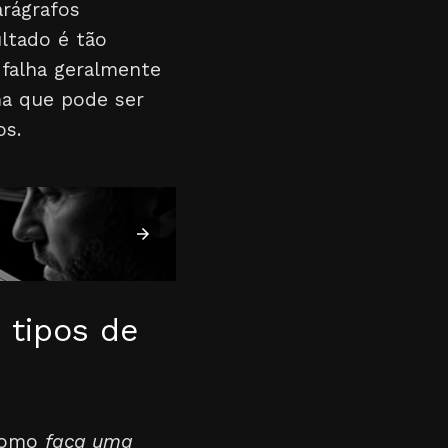
arágrafos
ultado é tão
 falha geralmente
a que pode ser
os.
 tipos de
como
faça uma