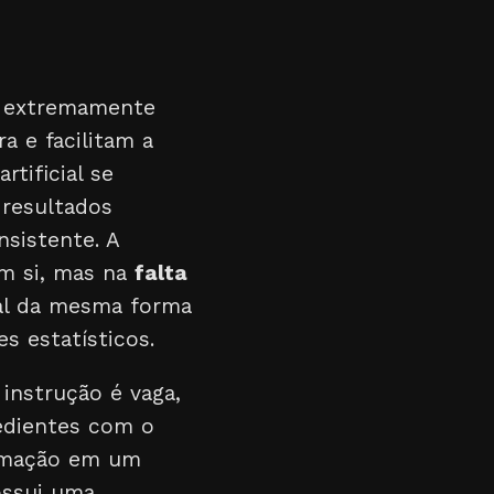
do extremamente
a e facilitam a
rtificial se
 resultados
sistente. A
em si, mas na
falta
ial da mesma forma
 estatísticos.
instrução é vaga,
redientes com o
ormação em um
ossui uma