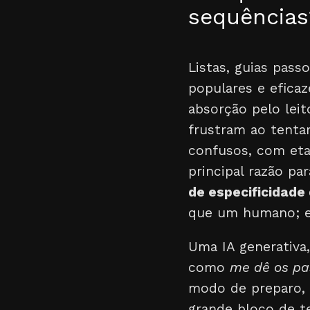
sequências
Listas, guias pas
populares e eficaz
absorção pelo leito
frustram ao tentar
confusos, com eta
principal razão pa
de especificidade
que um humano; el
Uma IA generativa,
como
me dê os pa
modo de preparo, 
grande bloco de t