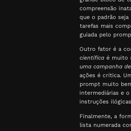
compreensão inata
que o padrão sej
tarefas mais compl
guiada pelo promp
Outro fator é a co
científica
é muito 
uma campanha de G
ações é crítica. U
prompt muito bem 
intermediárias e o
instruções ilógica
Finalmente, a for
lista numerada co