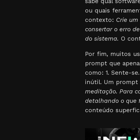
sabe qual software
ou quais ferramen
contexto:
Crie um
consertar o erro 
do sistema.
O conte
Por fim, muitos u
prompt que apenas
como: 1. Sente-se.
inútil. Um prompt 
meditação. Para ca
detalhando o que f
conteúdo superfici