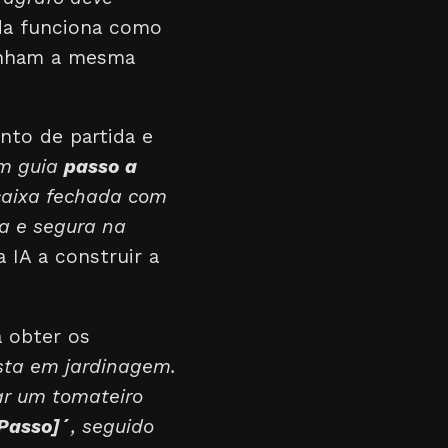
da funciona como
tenham a mesma
onto de partida e
um guia
passo a
 caixa fechada com
da e segura na
a IA a construir a
 obter os
sta em jardinagem.
ar um tomateiro
 Passo]´
, seguido