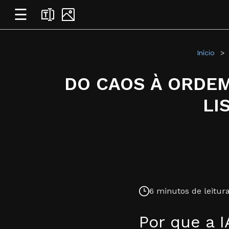
☰
Início
DO CAOS À ORDEM
LI
6 minutos de leitura
Por que a I