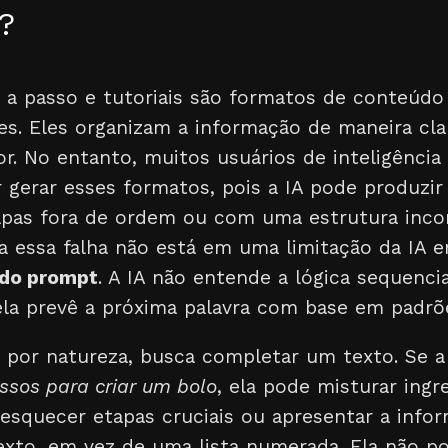
?
so a passo e tutoriais são formatos de conteú
es. Eles organizam a informação de maneira clar
r. No entanto, muitos usuários de inteligência a
 gerar esses formatos, pois a IA pode produzir
pas fora de ordem ou com uma estrutura incon
ra essa falha não está em uma limitação da IA 
 do prompt
. A IA não entende a lógica sequenc
a prevê a próxima palavra com base em padrões
 por natureza, busca completar um texto. Se a 
ssos para criar um bolo
, ela pode misturar ing
esquecer etapas cruciais ou apresentar a inf
exto, em vez de uma lista numerada. Ela não p