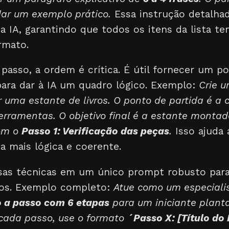
dar um exemplo prático.
Essa instrução detalha
a IA, garantindo que todos os itens da lista 
rmato.
 passo, a ordem é crítica. É útil fornecer um p
para dar à IA um quadro lógico. Exemplo:
Crie 
uma estante de livros. O ponto de partida é a
erramentas. O objetivo final é a estante monta
om o
Passo 1: Verificação das peças
.
Isso ajuda 
a mais lógica e coerente.
as técnicas em um único prompt robusto para
dos. Exemplo completo:
Atue como um especiali
 a passo com 6 etapas
para um iniciante plant
cada passo, use o formato
´Passo X: [Título do