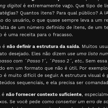
ng digital
é extremamente vago. Que tipo de li
tégias? Quantos itens? Para qual público? A IA
ção do usuário, o que quase sempre leva a um r
A falta de um número definido de itens, de um t
 é uma receita para o fracasso.
m é
não definir a estrutura da saída
. Muitos us
mato desejado. Eles não dizem
use uma lista nu
asso com ´Passo 1´, ´Passo 2´, etc.
. Sem essa 
do em um formato que não é útil. Por exemplo
 é muito difícil de seguir. A estrutura visual é
teúdos sequenciais, e ela precisa ser comandad
l é
não fornecer contexto suficiente
, especialm
xos. Se você pede
como consertar um erro de s