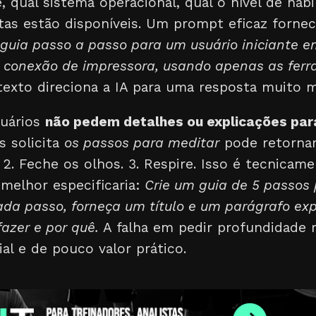
, qual sistema operacional, qual o nível de hab
tas estão disponíveis. Um prompt eficaz fornec
 guia passo a passo para um usuário iniciante 
de conexão de impressora, usando apenas as fer
xto direciona a IA para uma resposta muito mai
suários
não pedem detalhes ou explicações par
 solicita
os passos para meditar
pode retornar
 2. Feche os olhos. 3. Respire. Isso é tecnicam
melhor especificaria:
Crie um guia de 5 passos 
da passo, forneça um título e um parágrafo exp
azer e por quê.
A falha em pedir profundidade 
al e de pouco valor prático.