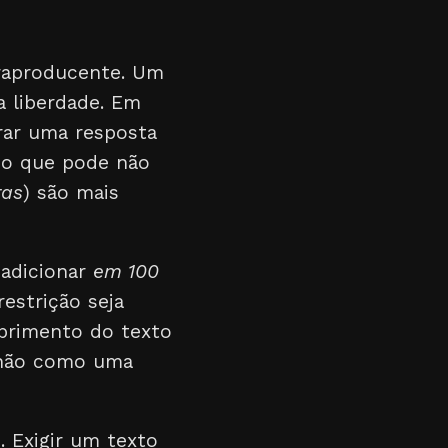
aproducente. Um
a liberdade. Em
rar uma resposta
, o que pode não
ras
) são mais
 adicionar
em 100
estrição seja
primento do texto
, não como uma
 Exigir um texto