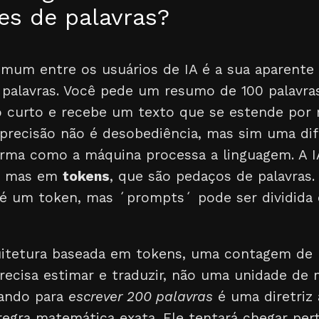
tes de palavras?
mum entre os usuários de IA é a sua aparente 
e palavras. Você pede um resumo de 100 palavra
 curto e recebe um texto que se estende por m
mprecisão não é desobediência, mas sim uma di
rma como a máquina processa a linguagem. A 
s, mas em
tokens
, que são pedaços de palavras.
é um token, mas ´prompts´ pode ser dividida 
uitetura baseada em tokens, uma contagem de 
recisa estimar e traduzir, não uma unidade de 
ando para
escrever 200 palavras
é uma diretriz
egra matemática exata. Ele tentará chegar per