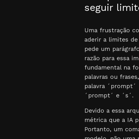
seguir limi
Uma frustração co
aderir a limites d
pede um parágrafo
razão para essa i
fundamental na fo
palavras ou frase
palavra ´prompt´ 
´prompt´ e ´s´.
Devido a essa arq
métrica que a IA p
Portanto, um com
modelo, não uma r