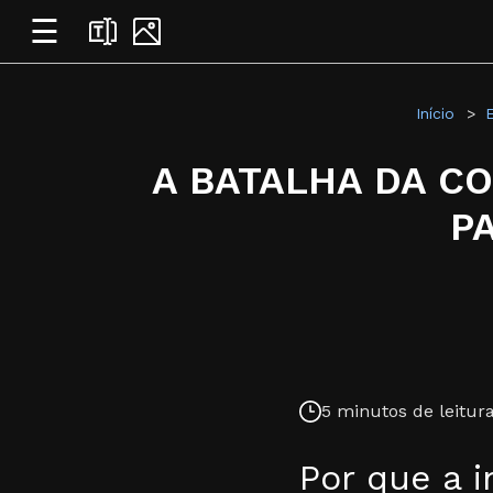
☰
Início
A BATALHA DA CO
P
5 minutos de leitura
Por que a i