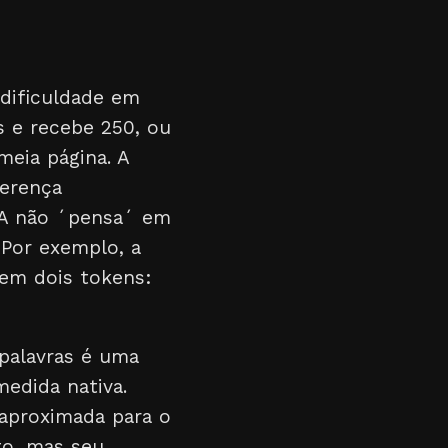
dificuldade em
s e recebe 250, ou
eia página. A
ferença
IA não ´pensa´ em
 Por exemplo, a
em dois tokens:
palavras é uma
medida nativa.
 aproximada para o
to, mas seu