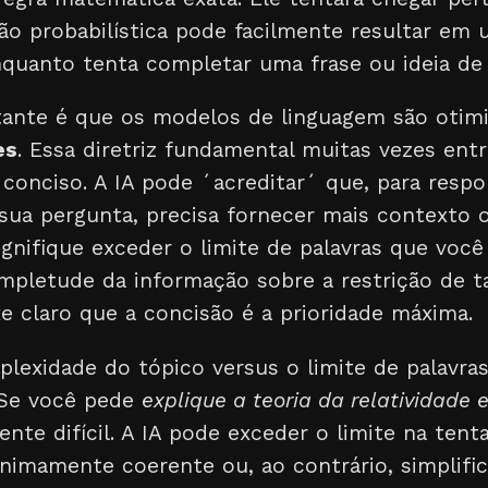
ão probabilística pode facilmente resultar em
nquanto tenta completar uma frase ou ideia de 
tante é que os modelos de linguagem são otim
es
. Essa diretriz fundamental muitas vezes ent
 conciso. A IA pode ´acreditar´ que, para resp
ua pergunta, precisa fornecer mais contexto o
nifique exceder o limite de palavras que você 
ompletude da informação sobre a restrição de 
e claro que a concisão é a prioridade máxima.
lexidade do tópico versus o limite de palavras
. Se você pede
explique a teoria da relatividade
nte difícil. A IA pode exceder o limite na tent
nimamente coerente ou, ao contrário, simplific