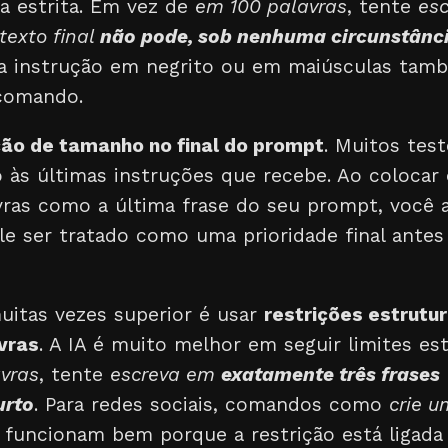
 estrita. Em vez de
em 100 palavras
, tente
es
 texto final
não pode, sob nenhuma circunstânci
 a instrução em negrito ou em maiúsculas tam
 comando.
ção de tamanho no final do prompt
. Muitos tes
o às últimas instruções que recebe. Ao coloca
ras como a última frase do seu prompt, você 
le ser tratado como uma prioridade final antes
itas vezes superior é usar
restrições estrutu
vras
. A IA é muito melhor em seguir limites es
avras
, tente
escreva em
exatamente três frases
urto
. Para redes sociais, comandos como
crie 
funcionam bem porque a restrição está ligada