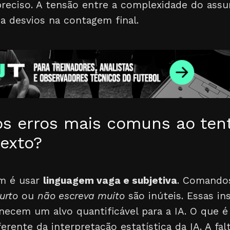
preciso. A tensão entre a complexidade do assu
 a desvios na contagem final.
os erros mais comuns ao tent
texto?
m é usar
linguagem vaga e subjetiva
. Comand
urto
ou
não escreva muito
são inúteis. Essas in
rnecem um alvo quantificável para a IA. O que 
erente da interpretação estatística da IA. A f