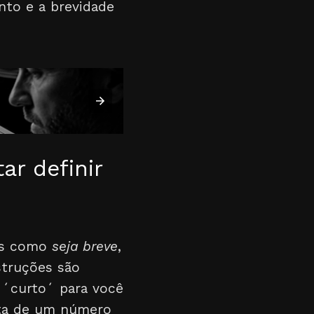
nto e a brevidade
ar definir
os como
seja breve
,
struções são
é ´curto´ para você
alta de um número