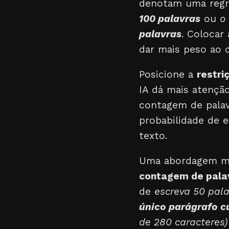
denotam uma regra
100 palavras
ou
o
palavras
. Colocar
dar mais peso ao
Posicione a
restri
IA dá mais atençã
contagem de palav
probabilidade de e
texto.
Uma abordagem mu
contagem de pala
de
escreva 50 pal
único parágrafo c
de 280 caracteres)