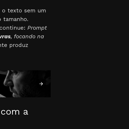
ça o texto sem um
o tamanho.
 continue:
Prompt
vras
, focando na
nte produz
 com a