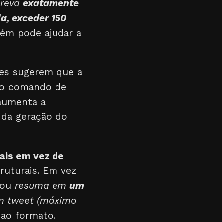
creva
exatamente
a, exceder 150
bém pode ajudar a
tes sugerem que a
r o comando de
aumenta a
 da geração do
rais em vez de
truturais. Em vez
ou
resuma em
um
um tweet (máximo
 ao formato.