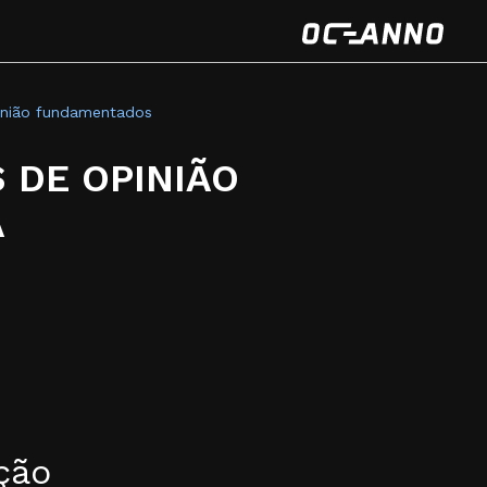
inião fundamentados
 DE OPINIÃO
A
ção