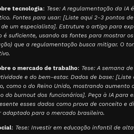
bre tecnologia
:
Tese: A regulamentação da IA 
ico. Fontes para usar: [Liste aqui 2-3 pontos d
 de um especialista]. Estruture o artigo para exp
 é suficiente, usando as fontes para mostrar os 
ação) que a regulamentação busca mitigar. O to
ivo.
obre o mercado de trabalho
:
Tese: A semana de 
utividade e do bem-estar. Dados de base: [Liste 
to, como o do Reino Unido, mostrando aumento d
 do burnout dos funcionários]. Peça à IA para e
resente esses dados como prova de conceito e d
 adaptado para o mercado brasileiro.
cial
:
Tese: Investir em educação infantil de alt