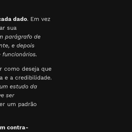
cada dado
. Em vez
car sua
um parágrafo de
te, e depois
 funcionários.
ir como deseja que
e a credibilidade.
 um estudo da
ve ser
ter um padrão
um contra-