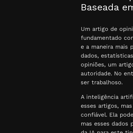
Baseada em
Um artigo de opin
fundamentado conv
e a maneira mais 
dados, estatística
opiniões, um artig
autoridade. No ent
ser trabalhoso.
A inteligência art
esses artigos, ma
confiável. Ela po
mas esses dados p
da IA para este ti