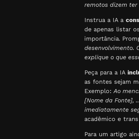
remotos dizem ter 
Instrua a IA a
cons
de apenas listar o
importância. Prom
desenvolvimento. 
explique o que ess
Peça para a IA
inc
as fontes sejam me
Exemplo:
Ao menci
[Nome da Fonte], .
imediatamente seg
acadêmico e trans
Para um artigo ain