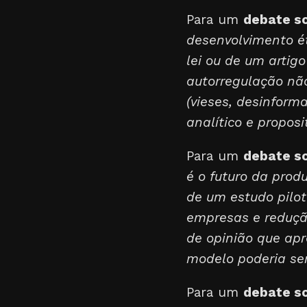
Para um
debate so
desenvolvimento ét
lei ou de um artigo
autorregulação não
(vieses, desinform
analítico e proposit
Para um
debate s
é o futuro da prod
de um estudo pilo
empresas e redução
de opinião que ap
modelo poderia ser
Para um
debate so