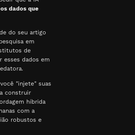
e os dados que
ade do seu artigo
 pesquisa em
stitutos de
er esses dados em
redatora.
ocê "injete" suas
a construir
bordagem híbrida
umanas com a
ião robustos e