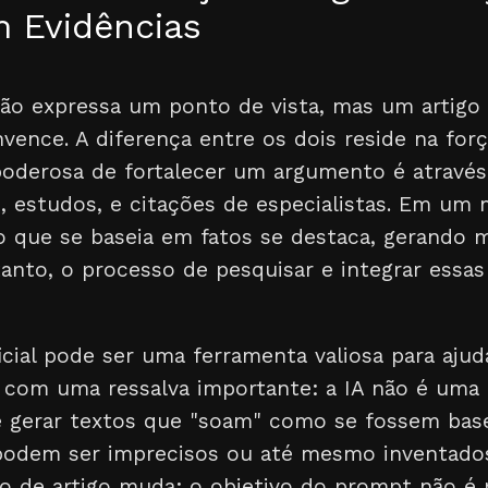
 Evidências
ião expressa um ponto de vista, mas um artigo 
ence. A diferença entre os dois reside na for
poderosa de fortalecer um argumento é através
s, estudos, e citações de especialistas. Em um
o que se baseia em fatos se destaca, gerando m
anto, o processo de pesquisar e integrar essas
ificial pode ser uma ferramenta valiosa para ajud
s com uma ressalva importante: a IA não é uma 
de gerar textos que "soam" como se fossem ba
odem ser imprecisos ou até mesmo inventados
po de artigo muda: o objetivo do prompt não é 