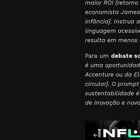
maior ROI (retorno 
economista James 
infância]. Instrua
linguagem acessíve
resulta em menos 
Para um
debate so
é uma oportunidade
Accenture ou da E
circular]. O promp
sustentabilidade é
de inovação e nov