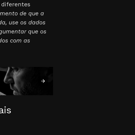
 diferentes
umento de que a
da, use os dados
rgumentar que os
ados com as
ais