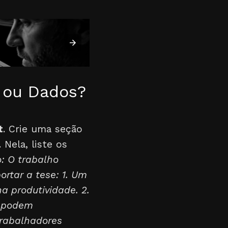
s ou Dados?
t
. Crie uma seção
Nela, liste os
o: O trabalho
rtar a tese: 1. Um
 produtividade. 2.
s podem
trabalhadores