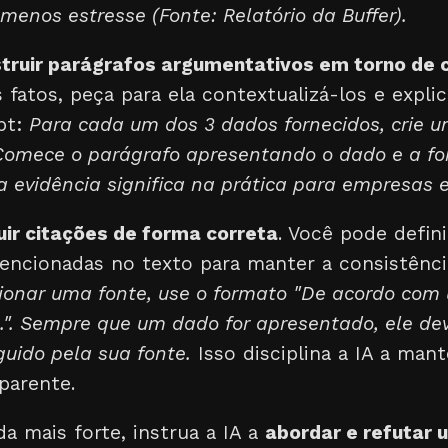
menos estresse (Fonte: Relatório da Buffer).
truir parágrafos argumentativos em torno de 
s fatos, peça para ela contextualizá-los e expli
pt:
Para cada um dos 3 dados fornecidos, crie 
Comece o parágrafo apresentando o dado e a fon
a evidência significa na prática para empresas e
luir citações de forma correta
. Você pode defin
ncionadas no texto para manter a consistência 
onar uma fonte, use o formato "De acordo com
..". Sempre que um dado for apresentado, ele de
uido pela sua fonte.
Isso disciplina a IA a man
parente.
da mais forte, instrua a IA a
abordar e refutar 