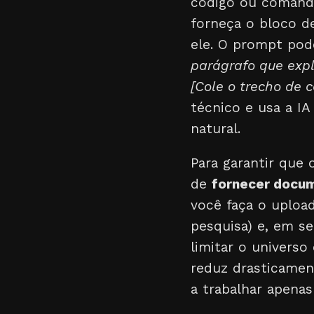
código ou comando
forneça o bloco de
ele. O prompt pod
parágrafo que expl
[Cole o trecho de c
técnico e usa a IA
natural.
Para garantir que
de
fornecer docum
você faça o uploa
pesquisa) e, em s
limitar o univers
reduz drasticamen
a trabalhar apena