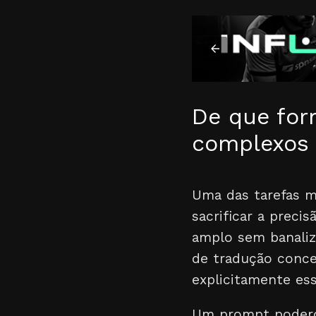
De que form
complexos 
Uma das tarefas ma
sacrificar a preci
amplo sem banaliz
de tradução conce
explicitamente ess
Um prompt poderos