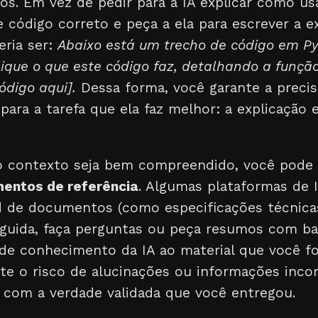
s. Em vez de pedir para a IA explicar como us
 código correto e peça a ela para escrever a e
eria ser:
Abaixo está um trecho de código em P
ique o que este código faz, detalhando a função
ódigo aqui].
Dessa forma, você garante a preci
 para a tarefa que ela faz melhor: a explicação
 o contexto seja bem compreendido, você pode
entos de referência
. Algumas plataformas de
d de documentos (como especificações técnicas
eguida, faça perguntas ou peça resumos com ba
o de conhecimento da IA ao material que você f
te o risco de alucinações ou informações incor
s com a verdade validada que você entregou.