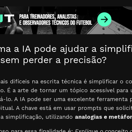
a a IA pode ajudar a simplif
sem perder a precisão?
is difíceis na escrita técnica é simplificar o
são. É a arte de tornar um tópico acessível para
á-lo. A IA pode ser uma excelente ferramenta p
itual. A chave está em usar prompts que solic
a simplificação, utilizando
analogias e metáfo
o para essa finalidade é:
Explique o conceito 