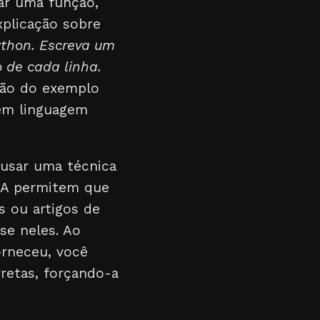
ar uma função,
xplicação sobre
ython. Escreva um
 de cada linha.
são do exemplo
 em linguagem
 usar uma técnica
 IA permitem que
 ou artigos de
se neles. Ao
orneceu, você
retas, forçando-a