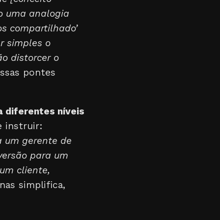
do uma analogia
os compartilhado’
r simples o
o distorcer o
essas pontes
 diferentes níveis
instruir:
ra um gerente de
 versão para um
um cliente,
as simplifica,