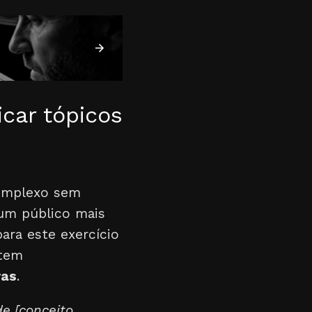
icar tópicos
 complexo sem
 um público mais
ara este exercício
item
ras
.
de [conceito