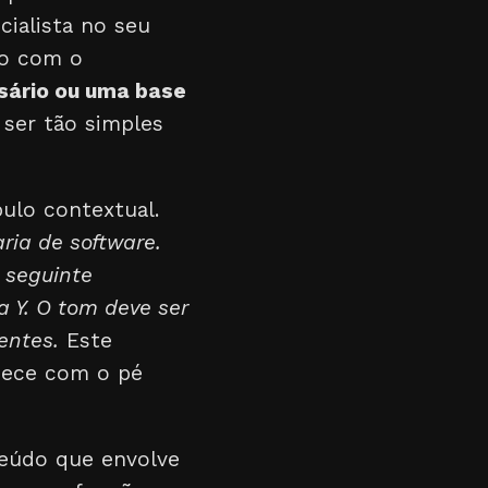
ialista no seu
do com o
ssário ou uma base
 ser tão simples
ulo contextual.
ria de software.
 seguinte
a Y. O tom deve ser
entes.
Este
omece com o pé
teúdo que envolve