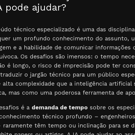
A pode ajudar?
údo técnico especializado é uma das disciplina
equer um profundo conhecimento do assunto, 
uagem e a habilidade de comunicar informações
quívoca. Os desafios são imensos: o tempo nece
ão é longo, o risco de imprecisão pode ter con
 traduzir o jargão técnico para um público espe
 alta complexidade que a inteligência artificia
ca, mas como uma poderosa ferramenta de apo
esafios é a
demanda de tempo
sobre os especia
 conhecimento técnico profundo – engenheiros,
 raramente têm tempo ou inclinação para se de
te papers ou artigos. A IA pode ajudar ao assu