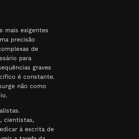
s mais exigentes
uma precisão
 complexas de
ssário para
sequências graves
cífico é constante.
l surge não como
io.
listas.
 cientistas,
dicar à escrita de
mir a tarefa da