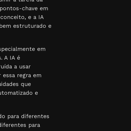
s pontos-chave em
conceito, e a IA
 bem estruturado e
especialmente em
 A IA é
uída a usar
r essa regra em
uidades que
automatizado e
o para diferentes
iferentes para