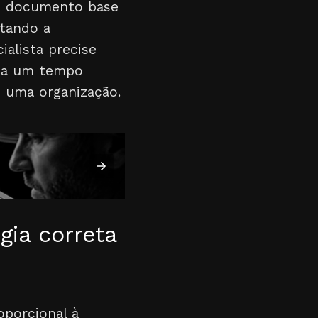
um documento base
stando a
alista precise
iza um tempo
 uma organização.
gia correta
oporcional à