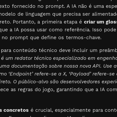
exto fornecido no prompt. A IA não é uma espec
odelo de linguagem que precisa ser alimenta
eto. Portanto, a primeira etapa é
criar um glo
ue a IA possa usar como referência. Isso pode
 no prompt que define os termos-chave.
para conteúdo técnico deve incluir um preâmb
 é um redator técnico especializado em engenha
uma documentação sobre nossa nova API. Use a
mo ‘Endpoint’ refere-se a X, ‘Payload’ refere-se 
direto. O público-alvo são desenvolvedores experi
ece as regras do jogo, garantindo que a IA c
s concretos
é crucial, especialmente para con