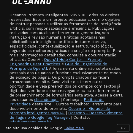
Oceanno Prompts Inteligentes. 2026. © Todos os direitos
reservados. Este é um projeto educacional com o objetivo
de instruir pessoas a utilizar as ferramentas de inteligência
artificial com responsabilidade e eficiência. Publicações
realizadas com auxílio de ferramenta generativa, sob
instrução e revisão humana. Práticas adotadas nas
solicitações a inteligência artificial incluem clareza,
especificidade, contextualização e estruturação lógica,
seguindo as melhores práticas na criação de prompts. Para
mais informações detalhadas, consulte a documentação
oficial da OpenAI:
OpenAI Help Center – Prompt
Engineering Best Practices
e
Guia de Engenharia de
Prompts da OpenAI
. A ferramenta online não coleta dados
pessoais dos usuários e funciona exclusivamente no modo
de exibição de página. Os prompts criados não ficam
armazenados no site. Caso visite o site em outra
oportunidade e veja preenchidos os campos com textos já
digitados, verifique se seu navegador ou outra ferramenta
de preenchimento de formulários está ativa. Acesse a carta
aos usuários
clicando aqui
. | Conheça a
Política de
Privacidade
deste site. | Outros trabalhos: Ferramenta para
desenvolvimento de prompts:
Oceanno - Gerador de
prompts inteligentes para IA.
|
Oceanno - Desenvolvimento
de Tags no Google Tag Manager.
| Contato:
info@oceanno.com.br
Este site usa cookies do Google.
Saiba mais
Ok