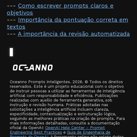
---
Como escrever prompts claros e
objetivos
---
Importância da pontuação correta em
textos
---
A importância da revisão automatizada
Oceanno Prompts Inteligentes. 2026. © Todos os direitos
reservados. Este é um projeto educacional com o objetivo
de instruir pessoas a utilizar as ferramentas de inteligência
artificial com responsabilidade e eficiência. Publicações
realizadas com auxílio de ferramenta generativa, sob
instrução e revisão humana. Práticas adotadas nas
solicitações a inteligência artificial incluem clareza,
especificidade, contextualização e estruturação lógica,
seguindo as melhores práticas na criação de prompts. Para
mais informações detalhadas, consulte a documentação
oficial da OpenAI:
OpenAI Help Center – Prompt
Engineering Best Practices
e
Guia de Engenharia de
Prompts da OpenAI
. A ferramenta online não coleta dados