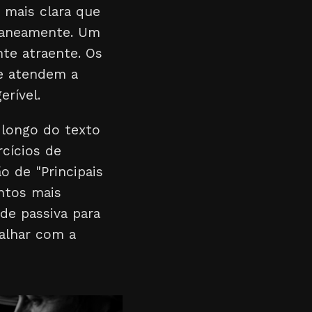
 mais clara que
ntaneamente. Um
nte atraente. Os
ue atendem a
erível.
 longo do texto
rcícios de
o de "Principais
ntos mais
de passiva para
balhar com a