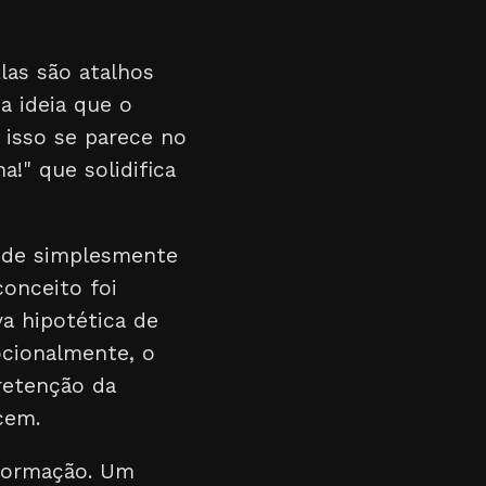
las são atalhos
a ideia que o
 isso se parece no
!" que solidifica
 de simplesmente
conceito foi
a hipotética de
ocionalmente, o
retenção da
cem.
formação. Um