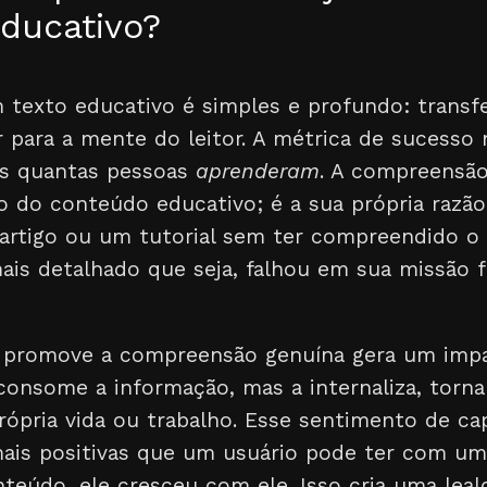
ducativo?
 texto educativo é simples e profundo: transf
 para a mente do leitor. A métrica de sucesso
as quantas pessoas
aprenderam
. A compreensão
 do conteúdo educativo; é a sua própria razão 
artigo ou um tutorial sem ter compreendido o 
ais detalhado que seja, falhou em sua missão 
promove a compreensão genuína gera um impa
 consome a informação, mas a internaliza, torn
própria vida ou trabalho. Esse sentimento de c
mais positivas que um usuário pode ter com um
nteúdo, ele cresceu com ele. Isso cria uma lea