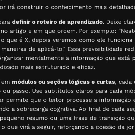
tor irá construir o conhecimento mais detalhad
para
definir o roteiro de aprendizado
. Deixe cla
 no artigo e em que ordem. Por exemplo: "Nest
 o que é X, depois veremos como ele funciona e
maneiras de aplicá-lo." Essa previsibilidade re
 organizar mentalmente a informação que está p
dizado mais estruturado e eficaz.
o em
módulos ou seções lógicas e curtas
, cada
 ou passo. Use subtítulos claros para cada mó
 permite que o leitor processe a informação
ando a sobrecarga cognitiva. Ao final de cada s
m pequeno resumo ou uma frase de transição q
o que virá a seguir, reforçando a coesão da jo