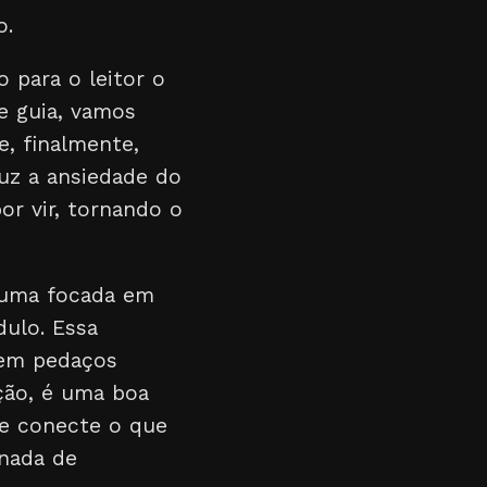
o.
ro para o leitor o
e guia, vamos
, finalmente,
duz a ansiedade do
or vir, tornando o
 uma focada em
dulo. Essa
 em pedaços
eção, é uma boa
ue conecte o que
rnada de