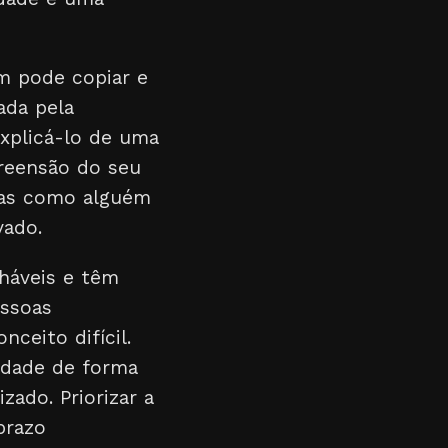
m pode copiar e
ada pela
xplicá-lo de uma
preensão do seu
mas como alguém
vado.
lháveis e têm
essoas
ceito difícil.
idade de forma
ado. Priorizar a
prazo