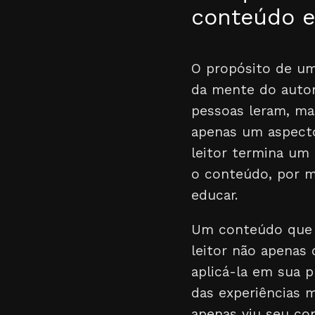
conteúdo e
O propósito de um
da mente do autor
pessoas leram, m
apenas um aspecto
leitor termina um 
o conteúdo, por m
educar.
Um conteúdo que 
leitor não apenas
aplicá-la em sua 
das experiências 
apenas viu seu co