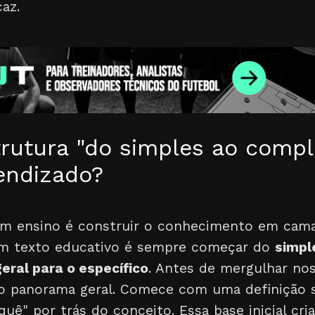
az.
rutura "do simples ao compl
rendizado?
m ensino é construir o conhecimento em cama
um texto educativo é sempre começar do
simpl
geral para o específico
. Antes de mergulhar no
 o panorama geral. Comece com uma definição 
quê" por trás do conceito. Essa base inicial cr