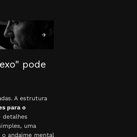
exo" pode
das. A estrutura
es para o
s detalhes
simples, uma
ia o andaime mental