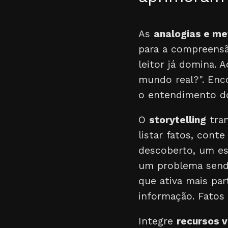
As
analogias e me
para a compreensã
leitor já domina. 
mundo real?". Enco
o entendimento do
O
storytelling
tran
listar fatos, cont
descoberto, um es
um problema sendo
que ativa mais par
informação. Fatos
Integre
recursos v