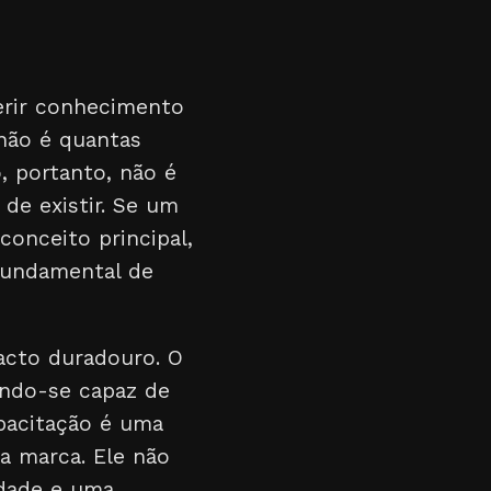
erir conhecimento
 não é quantas
, portanto, não é
de existir. Se um
conceito principal,
fundamental de
cto duradouro. O
ando-se capaz de
apacitação é uma
a marca. Ele não
ldade e uma