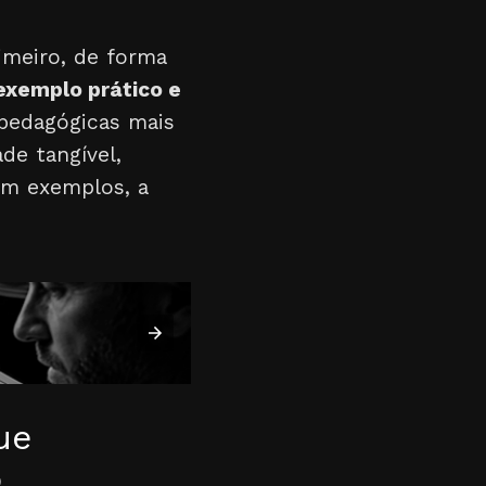
imeiro, de forma
exemplo prático e
 pedagógicas mais
de tangível,
em exemplos, a
ue
o