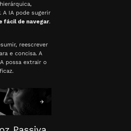
hierárquica,
. A IA pode sugerir
 fácil de navegar
.
esumir, reescrever
ra e concisa. A
A possa extrair o
icaz.
oz Passiva