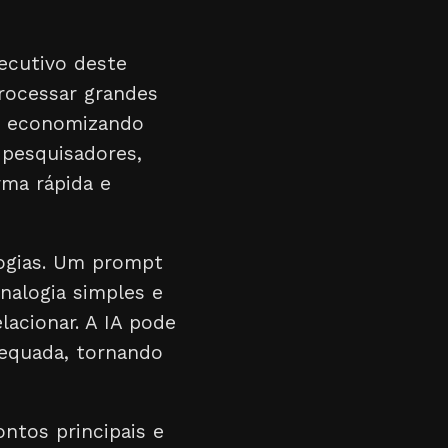
ecutivo deste
processar grandes
s, economizando
a pesquisadores,
rma rápida e
logias. Um prompt
alogia simples e
lacionar. A IA pode
dequada, tornando
ontos principais e