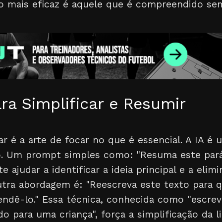
o mais eficaz é aquele que é compreendido se
ra Simplificar e Resumir
car é a arte de focar no que é essencial. A IA é
so. Um prompt simples como: "Resuma este pa
e ajudar a identificar a ideia principal e a elim
utra abordagem é: "Reescreva este texto para 
endê-lo." Essa técnica, conhecida como "escre
do para uma criança", força a simplificação da 