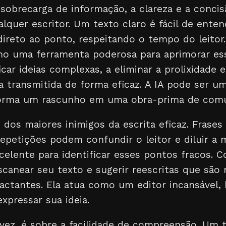
brecarga de informação, a clareza e a concisã
alquer escritor. Um texto claro é fácil de ent
direto ao ponto, respeitando o tempo do leitor. 
omo uma ferramenta poderosa para aprimorar es
icar ideias complexas, a eliminar a prolixidade e
 transmitida de forma eficaz. A IA pode ser um
forma um rascunho em uma obra-prima de comu
 dos maiores inimigos da escrita eficaz. Frases 
repetições podem confundir o leitor e diluir 
excelente para identificar esses pontos fracos.
scanear seu texto e sugerir reescritas que são 
pactantes. Ela atua como um editor incansável,
expressar sua ideia.
 vez, é sobre a facilidade de compreensão. Um 