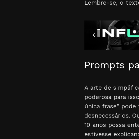
Lembre-se, o text
Prompts pa
A arte de simplifi
poderosa para is
única frase" pode t
desnecessários. O
10 anos possa ent
estivesse explican