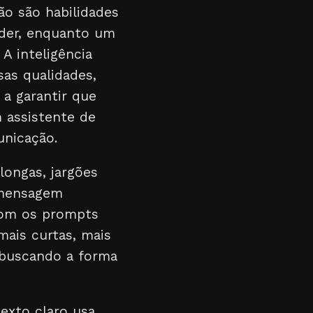
o são habilidades
ender, enquanto um
A inteligência
sas qualidades,
 a garantir que
 assistente de
nicação.
longas, jargões
a mensagem
 Com os prompts
mais curtas, mais
 buscando a forma
texto claro usa