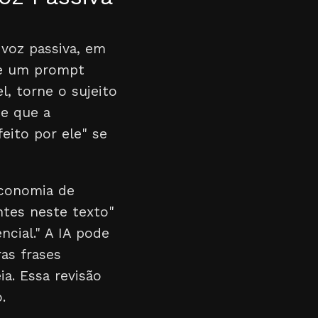
 voz passiva, em
Use um prompt
l, torne o sujeito
 e que a
feito por ele" se
economia de
ntes neste texto"
cial." A IA pode
as frases
a. Essa revisão
.