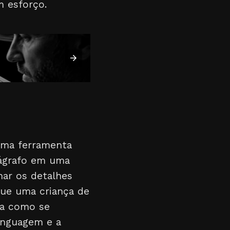
m esforço.
 uma ferramenta
rágrafo em uma
inar os detalhes
que uma criança de
va como se
linguagem e a