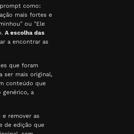
m prompt como:
ação mais fortes e
aminhou" ou "Ele
o.
A escolha das
ar a encontrar as
ases que foram
ser mais original,
 um conteúdo que
 genérico, a
o e remover as
e de edição que
incipal, sem