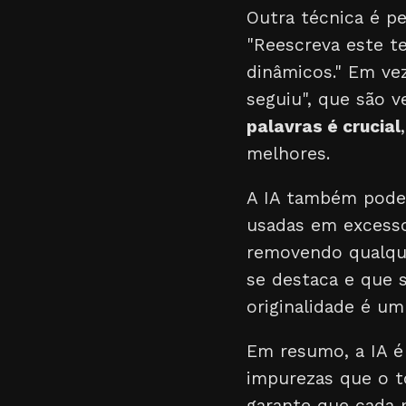
Outra técnica é p
"Reescreva este te
dinâmicos." Em vez
seguiu", que são v
palavras é crucial
melhores.
A IA também pode a
usadas em excesso
removendo qualque
se destaca e que 
originalidade é um
Em resumo, a IA é
impurezas que o t
garante que cada 