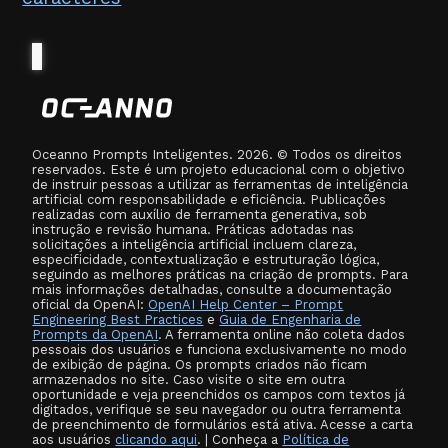
Oceanno Prompts Inteligentes. 2026. © Todos os direitos
reservados. Este é um projeto educacional com o objetivo
de instruir pessoas a utilizar as ferramentas de inteligência
artificial com responsabilidade e eficiência. Publicações
realizadas com auxílio de ferramenta generativa, sob
instrução e revisão humana. Práticas adotadas nas
solicitações a inteligência artificial incluem clareza,
especificidade, contextualização e estruturação lógica,
seguindo as melhores práticas na criação de prompts. Para
mais informações detalhadas, consulte a documentação
oficial da OpenAI:
OpenAI Help Center – Prompt
Engineering Best Practices
e
Guia de Engenharia de
Prompts da OpenAI
. A ferramenta online não coleta dados
pessoais dos usuários e funciona exclusivamente no modo
de exibição de página. Os prompts criados não ficam
armazenados no site. Caso visite o site em outra
oportunidade e veja preenchidos os campos com textos já
digitados, verifique se seu navegador ou outra ferramenta
de preenchimento de formulários está ativa. Acesse a carta
aos usuários
clicando aqui
. | Conheça a
Política de