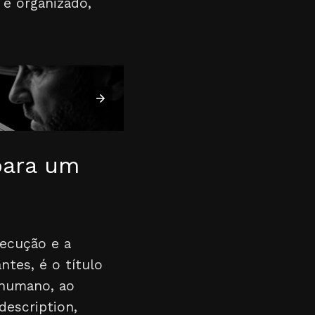
 e organizado,
para um
xecução e a
tes, é o título
e humano, ao
escription,