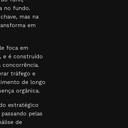
a no fundo.
-chave, mas na
transforma em
le foca em
 e é construído
 concorrência.
rar tráfego e
timento de longo
sença orgânica.
do estratégico
 passando pelas
álise de