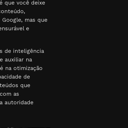
 é que você deixe
conteúdo,
o Google, mas que
nsurável e
 de inteligência
 auxiliar na
té na otimização
pacidade de
nteúdos que
 com as
a autoridade