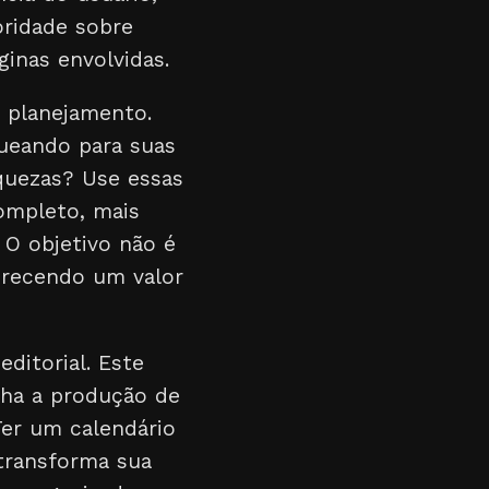
ridade sobre
inas envolvidas.
 planejamento.
queando para suas
quezas? Use essas
ompleto, mais
 O objetivo não é
ferecendo um valor
ditorial. Este
nha a produção de
er um calendário
 transforma sua