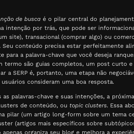
enção de busca
é o pilar central do planejamen
 intenção por trás, que pode ser informacional
 um site), transacional (comprar algo) ou comerc
. Seu conteúdo precisa estar perfeitamente al
e para a palavra-chave que você deseja ranquea
m termo são guias completos, um post curto e 
sar a SERP é, portanto, uma etapa não negociáv
 usuários consideram uma boa resposta.
as palavras-chave e suas intenções, a próxima
lusters de conteúdo, ou
topic clusters
. Essa ab
a pilar (um artigo long-form sobre um tema cen
uster (artigos mais específicos sobre subtópico
 apenas organiza seu blog e melhora a experiên