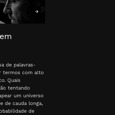
 em
a de palavras-
r termos com alto
co. Quais
tão tentando
apear um universo
e de cauda longa,
obabilidade de