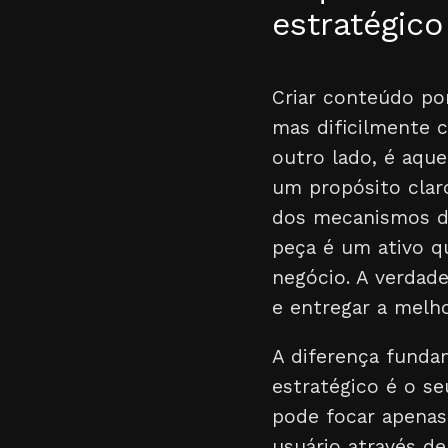
estratégic
Criar conteúdo po
mas dificilmente 
outro lado, é aqu
um propósito claro
dos mecanismos de
peça é um ativo q
negócio. A verdade
e entregar a melh
A diferença fund
estratégico é o s
pode focar apenas
usuário através de