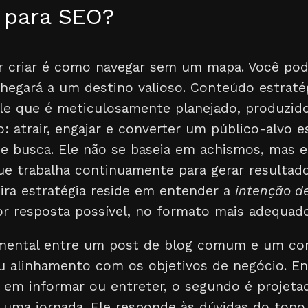
o para SEO?
r criar é como navegar sem um mapa. Você pod
chegará a um destino valioso. Conteúdo estraté
ele que é meticulosamente planejado, produzid
: atrair, engajar e converter um público-alvo e
 busca. Ele não se baseia em achismos, mas e
ue trabalha continuamente para gerar resultad
ira estratégia reside em entender a
intenção d
or resposta possível, no formato mais adequado
amental entre um post de blog comum e um co
eu alinhamento com os objetivos de negócio. E
 em informar ou entreter, o segundo é projetad
 uma jornada. Ele responde às dúvidas do topo 