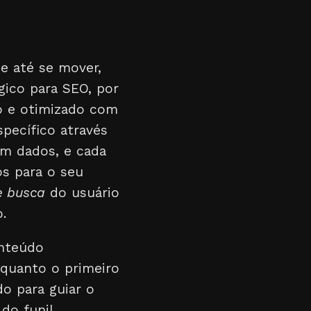
e até se mover,
gico para SEO, por
o e otimizado com
specífico através
m dados, e cada
os para o seu
e busca
do usuário
.
nteúdo
nquanto o primeiro
o para guiar o
do funil,