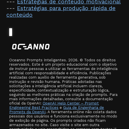
---
Estratégias de conteúdo motivacional
---
Estratégias para produção rápida de
conteúdo
Oceanno Prompts Inteligentes. 2026. © Todos os direitos
reservados. Este é um projeto educacional com o objetivo
de instruir pessoas a utilizar as ferramentas de inteligência
artificial com responsabilidade e eficiência. Publicações
realizadas com auxílio de ferramenta generativa, sob
instrução e revisão humana. Práticas adotadas nas
solicitações a inteligência artificial incluem clareza,
especificidade, contextualização e estruturação lógica,
seguindo as melhores práticas na criação de prompts. Para
mais informações detalhadas, consulte a documentação
oficial da OpenAI:
OpenAI Help Center – Prompt
Engineering Best Practices
e
Guia de Engenharia de
Prompts da OpenAI
. A ferramenta online não coleta dados
pessoais dos usuários e funciona exclusivamente no modo
de exibição de página. Os prompts criados não ficam
armazenados no site. Caso visite o site em outra