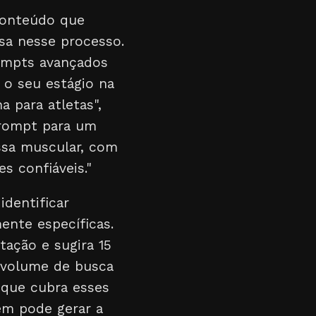
 conteúdo que
sa nesse processo.
ompts avançados
 o seu estágio na
 para atletas",
prompt para um
ssa muscular, com
s confiáveis."
identificar
ente específicas.
ação e sugira 15
 volume de busca
 que cubra esses
ém pode gerar a