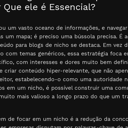
 Que ele é Essencial?
nou um vasto oceano de informações, e navegar 
s um mapa; é preciso uma bússola precisa. É a
eúdo para blogs de nicho se destaca. Em vez d
o com temas genéricos, essa estratégia foca
cífico, com interesses e dores muito bem defin
 criar conteúdo hiper-relevante, que não apen
itor, estabelecendo-o como uma autoridade n
os em um nicho, é possível construir uma comu
 muito mais valioso a longo prazo do que um t
gem de focar em um nicho é a redução da concor
es empresas disputam por palavras-chave de a