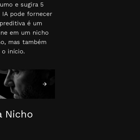
umo e sugira 5
a IA pode fornecer
 preditiva é um
ione em um nicho
cho, mas também
o início.
a Nicho