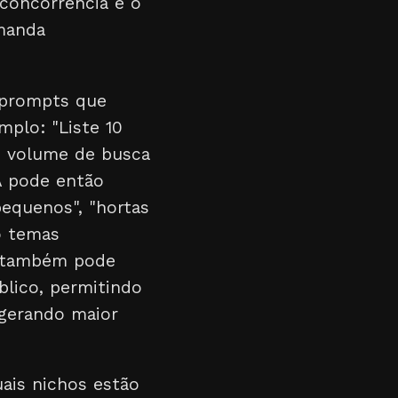
concorrência e o
manda
 prompts que
plo: "Liste 10
o volume de busca
A pode então
pequenos", "hortas
ão temas
A também pode
blico, permitindo
 gerando maior
uais nichos estão