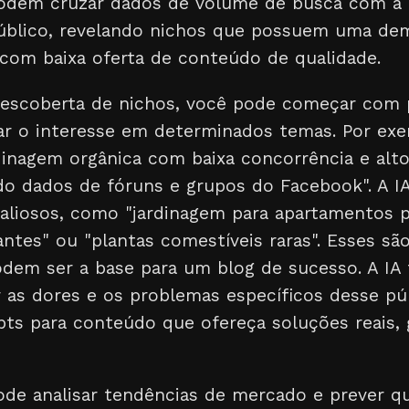
podem cruzar dados de volume de busca com a 
úblico, revelando nichos que possuem uma de
 com baixa oferta de conteúdo de qualidade.
 descoberta de nichos, você pode começar com
ar o interesse em determinados temas. Por exem
dinagem orgânica com baixa concorrência e alt
ndo dados de fóruns e grupos do Facebook". A I
valiosos, como "jardinagem para apartamentos 
ciantes" ou "plantas comestíveis raras". Esses s
odem ser a base para um blog de sucesso. A I
ar as dores e os problemas específicos desse pú
pts para conteúdo que ofereça soluções reais,
ode analisar tendências de mercado e prever q