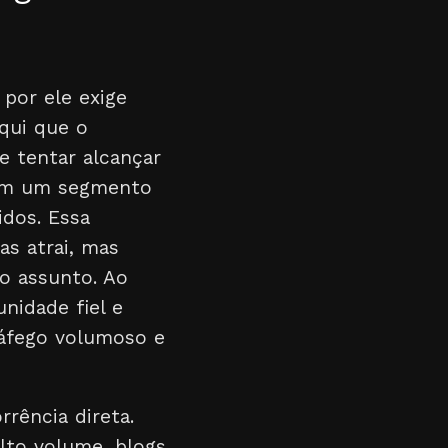
por ele exige
qui que o
e tentar alcançar
 em um segmento
idos. Essa
as atrai, mas
o assunto. Ao
nidade fiel e
ráfego volumoso e
rência direta.
lto volume, blogs