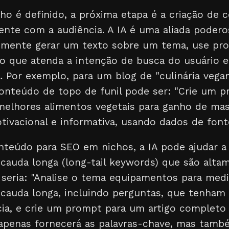
ho é definido, a próxima etapa é a criação de
nte com a audiência. A IA é uma aliada podero
smente gerar um texto sobre um tema, use pr
do que atenda a intenção de busca do usuário e
 Por exemplo, para um blog de "culinária vegana
nteúdo de topo de funil pode ser: "Crie um 
 melhores alimentos vegetais para ganho de ma
ivacional e informativa, usando dados de fonte
nteúdo para SEO em nichos, a IA pode ajudar a 
cauda longa (long-tail keywords) que são altam
seria: "Analise o tema equipamentos para medit
 cauda longa, incluindo perguntas, que tenham
cia, e crie um prompt para um artigo completo
o apenas fornecerá as palavras-chave, mas tamb