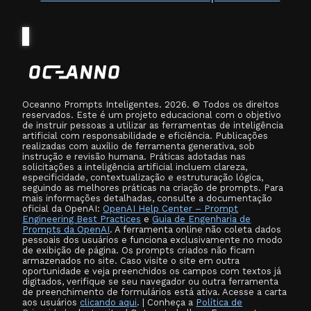
Oceanno Prompts Inteligentes. 2026. © Todos os direitos
reservados. Este é um projeto educacional com o objetivo
de instruir pessoas a utilizar as ferramentas de inteligência
artificial com responsabilidade e eficiência. Publicações
realizadas com auxílio de ferramenta generativa, sob
instrução e revisão humana. Práticas adotadas nas
solicitações a inteligência artificial incluem clareza,
especificidade, contextualização e estruturação lógica,
seguindo as melhores práticas na criação de prompts. Para
mais informações detalhadas, consulte a documentação
oficial da OpenAI:
OpenAI Help Center – Prompt
Engineering Best Practices
e
Guia de Engenharia de
Prompts da OpenAI
. A ferramenta online não coleta dados
pessoais dos usuários e funciona exclusivamente no modo
de exibição de página. Os prompts criados não ficam
armazenados no site. Caso visite o site em outra
oportunidade e veja preenchidos os campos com textos já
digitados, verifique se seu navegador ou outra ferramenta
de preenchimento de formulários está ativa. Acesse a carta
aos usuários
clicando aqui
. | Conheça a
Política de