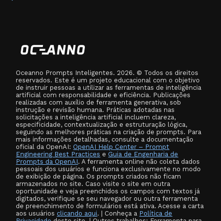
Oceanno Prompts Inteligentes. 2026. © Todos os direitos
reservados. Este é um projeto educacional com o objetivo
de instruir pessoas a utilizar as ferramentas de inteligência
artificial com responsabilidade e eficiência. Publicações
realizadas com auxílio de ferramenta generativa, sob
instrução e revisão humana. Práticas adotadas nas
solicitações a inteligência artificial incluem clareza,
especificidade, contextualização e estruturação lógica,
seguindo as melhores práticas na criação de prompts. Para
mais informações detalhadas, consulte a documentação
oficial da OpenAI:
OpenAI Help Center – Prompt
Engineering Best Practices
e
Guia de Engenharia de
Prompts da OpenAI
. A ferramenta online não coleta dados
pessoais dos usuários e funciona exclusivamente no modo
de exibição de página. Os prompts criados não ficam
armazenados no site. Caso visite o site em outra
oportunidade e veja preenchidos os campos com textos já
digitados, verifique se seu navegador ou outra ferramenta
de preenchimento de formulários está ativa. Acesse a carta
aos usuários
clicando aqui
. | Conheça a
Política de
Privacidade
deste site. | Outros trabalhos: Ferramenta para