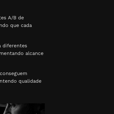
tes A/B de
indo que cada
 diferentes
aumentando alcance
s conseguem
antendo qualidade