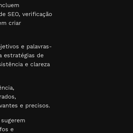
incluem
de SEO, verificação
em criar
jetivos e palavras-
a estratégias de
istência e clareza
ncia,
rados,
antes e precisos.
e sugerem
fos e