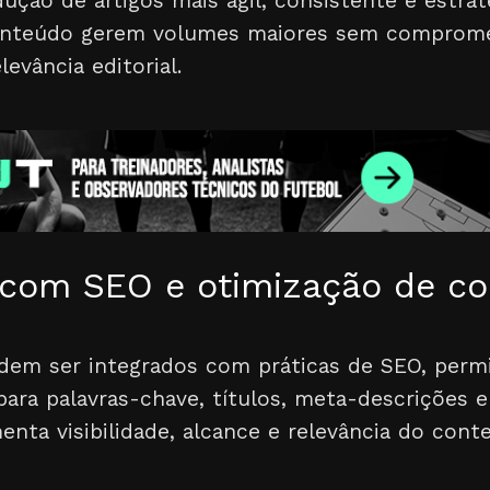
ução de artigos mais ágil, consistente e estrat
onteúdo gerem volumes maiores sem compromet
evância editorial.
 com SEO e otimização de c
dem ser integrados com práticas de SEO, permi
ara palavras-chave, títulos, meta-descrições e
enta visibilidade, alcance e relevância do con