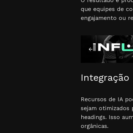
O resultado é prod
que equipes de c
engajamento ou rel
Integração
Recursos de IA po
sejam otimizados p
headings. Isso aum
orgânicas.