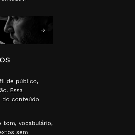
dos
il de público,
ão. Essa
r do conteúdo
 tom, vocabulário,
textos sem