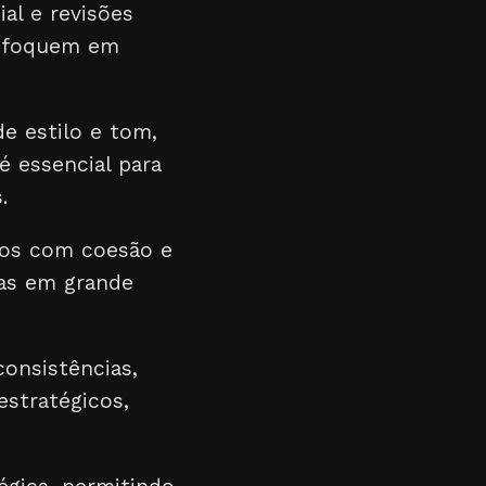
al e revisões
ng foquem em
e estilo e tom,
é essencial para
.
dos com coesão e
das em grande
consistências,
stratégicos,