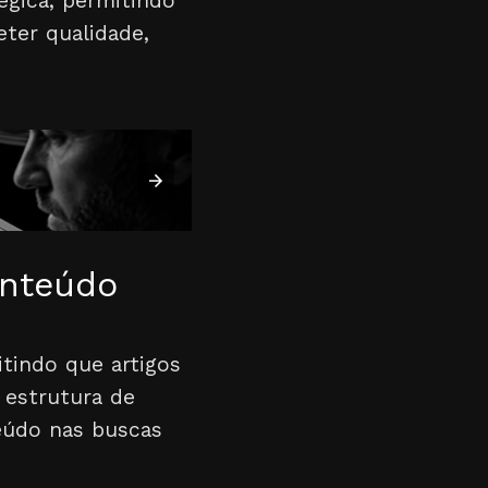
égica, permitindo
er qualidade,
onteúdo
tindo que artigos
 estrutura de
teúdo nas buscas