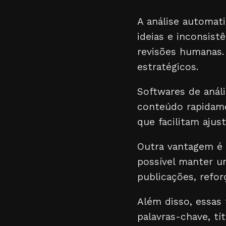
A análise automati
ideias e inconsis
revisões humanas. 
estratégicos.
Softwares de aná
conteúdo rapidame
que facilitam ajus
Outra vantagem é 
possível manter u
publicações, refor
Além disso, essas 
palavras-chave, tí