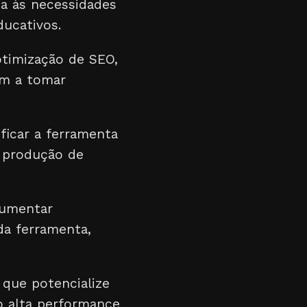
da às necessidades
ducativos.
otimização de SEO,
am a tomar
ficar a ferramenta
a produção de
cumentar
da ferramenta,
 que potencialize
o alta performance