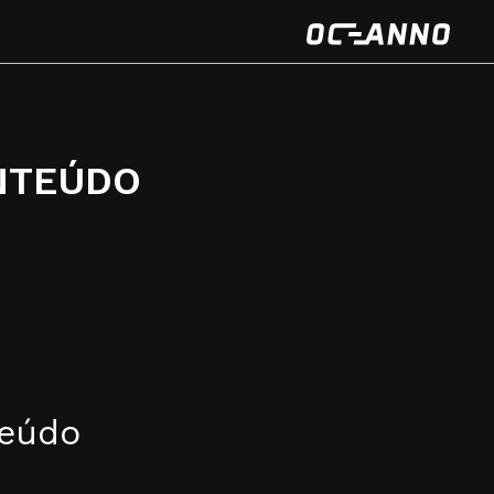
o
NTEÚDO
teúdo