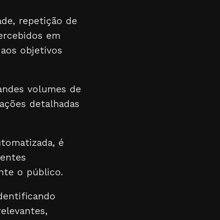
ade, repetição de
percebidos em
 aos objetivos
andes volumes de
ações detalhadas
tomatizada, é
rentes
nte o público.
dentificando
elevantes,