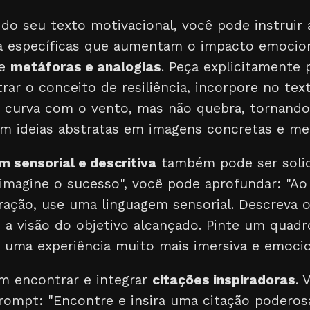
l do seu texto motivacional, você pode instruir
ta específicas que aumentam o impacto emocio
de
metáforas e analogias
. Peça explicitamente 
trar o conceito de resiliência, incorpore no te
 curva com o vento, mas não quebra, tornando-
m ideias abstratas em imagens concretas e me
m sensorial e descritiva
também pode ser solic
"imagine o sucesso", você pode aprofundar: "Ao
ção, use uma linguagem sensorial. Descreva o 
, a visão do objetivo alcançado. Pinte um quad
ria uma experiência muito mais imersiva e emocio
em encontrar e integrar
citações inspiradoras
. 
prompt: "Encontre e insira uma citação poderos