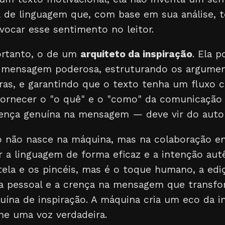
 de linguagem que, com base em sua análise, 
vocar esse sentimento no leitor.
portanto, o de um
arquiteto da inspiração
. Ela 
 mensagem poderosa, estruturando os argumen
oras, e garantindo que o texto tenha um fluxo 
 fornecer o "o quê" e o "como" da comunicação
rença genuína na mensagem — deve vir do auto
ão não nasce na máquina, mas na colaboração e
r a linguagem de forma eficaz e a intenção autê
ela e os pincéis, mas é o toque humano, a ediçã
a pessoal e a crença na mensagem que transfo
ína de inspiração. A máquina cria um eco da i
he uma voz verdadeira.