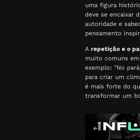
uma figura histór
deve se encaixar d
autoridade e sabe
pensamento inspir
A
repetição e o p
muito comuns em g
exemplo: "No parág
para criar um clí
é mais forte do qu
transformar um bo