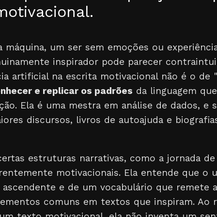
motivacional.
a máquina, um ser sem emoções ou experiência
uinamente inspirador pode parecer contraintui
ia artificial na escrita motivacional não é o de "
nhecer e replicar os padrões
da linguagem qu
ção. Ela é uma mestra em análise de dados, e 
iores discursos, livros de autoajuda e biografia
certas estruturas narrativas, como a jornada d
erentemente motivacionais. Ela entende que o 
ascendente e de um vocabulário que remete a f
elementos comuns em textos que inspiram. Ao 
 um texto motivacional, ela não inventa um se