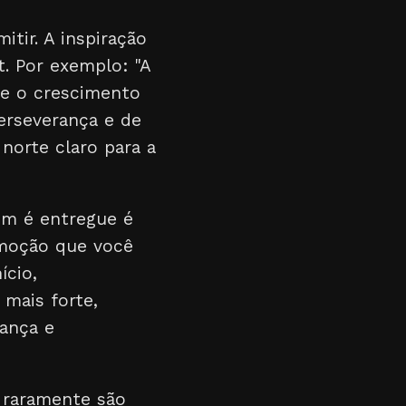
tir. A inspiração
. Por exemplo: "A
ue o crescimento
erseverança e de
norte claro para a
em é entregue é
emoção que você
ício,
 mais forte,
ança e
s raramente são