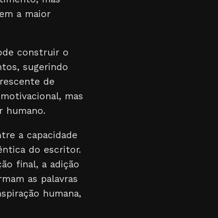
tem a maior
pode construir o
tos, sugerindo
crescente de
 motivacional, mas
r humano.
ntre a capacidade
ntica do escritor.
o final, a adição
rmam as palavras
nspiração humana,