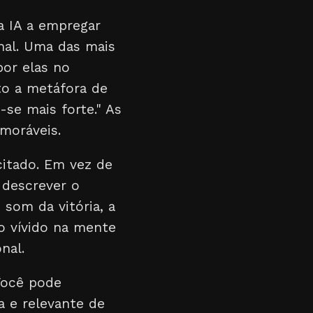
 a IA a empregar
nal. Uma das mais
por elas no
xto a metáfora de
se mais forte." As
moráveis.
itado. Em vez de
 descrever o
som da vitória, a
ro vívido na mente
nal.
Você pode
a e relevante de