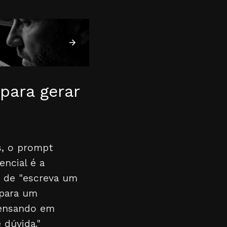
para gerar
s, o prompt
encial é a
z de "escreva um
 para um
pensando em
 dúvida."