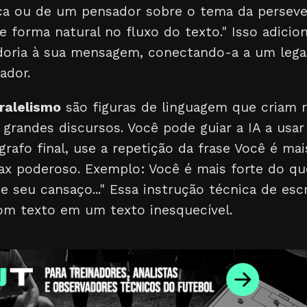
ica ou de um pensador sobre o tema da perseve
e forma natural no fluxo do texto." Isso adic
doria à sua mensagem, conectando-a a um leg
ador.
aralelismo
são figuras de linguagem que criam r
randes discursos. Você pode guiar a IA a usar 
rafo final, use a repetição da frase Você é mais
max poderoso. Exemplo: Você é mais forte do qu
e seu cansaço..." Essa instrução técnica de esc
m texto em um texto inesquecível.