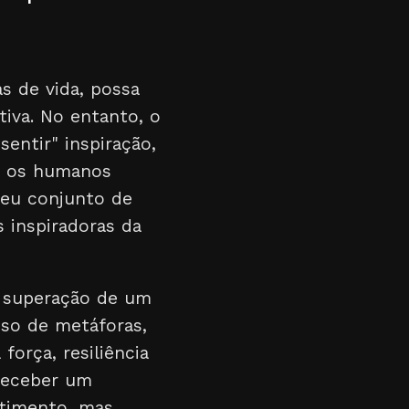
s de vida, possa
tiva. No entanto, o
sentir" inspiração,
e os humanos
seu conjunto de
s inspiradoras da
e superação de um
uso de metáforas,
orça, resiliência
receber um
ntimento, mas