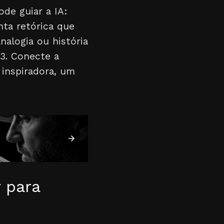
de guiar a IA:
ta retórica que
alogia ou história
3. Conecte a
 inspiradora, um
r para