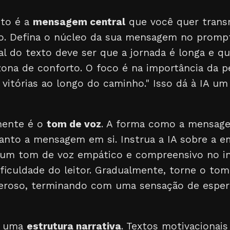
to é a
mensagem central
que você quer transmi
o. Defina o núcleo da sua mensagem no prompt
l do texto deve ser que a jornada é longa e q
zona de conforto. O foco é na importância da p
vitórias ao longo do caminho." Isso dá à IA um 
nente é o
tom de voz
. A forma como a mensag
anto a mensagem em si. Instrua a IA sobre a 
 um tom de voz empático e compreensivo no in
iculdade do leitor. Gradualmente, torne o tom
deroso, terminando com uma sensação de esper
ra uma
estrutura narrativa
. Textos motivacionai