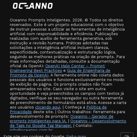
Oceanno Prompts Inteligentes. 2026. © Todos os direitos
reservados. Este é um projeto educacional com o objetivo
de instruir pessoas a utilizar as ferramentas de inteligência
artificial com responsabilidade e eficiência. Publicações
realizadas com auxílio de ferramenta generativa, sob
instrução e revisão humana. Práticas adotadas nas
solicitações a inteligência artificial incluem clareza,
especificidade, contextualização e estruturação lógica,
seguindo as melhores práticas na criação de prompts. Para
mais informações detalhadas, consulte a documentação
oficial da OpenAI:
OpenAI Help Center – Prompt
Engineering Best Practices
e
Guia de Engenharia de
Prompts da OpenAI
. A ferramenta online não coleta dados
pessoais dos usuários e funciona exclusivamente no modo
de exibição de página. Os prompts criados não ficam
armazenados no site. Caso visite o site em outra
oportunidade e veja preenchidos os campos com textos já
digitados, verifique se seu navegador ou outra ferramenta
de preenchimento de formulários está ativa. Acesse a carta
aos usuários
clicando aqui
. | Conheça a
Política de
Privacidade
deste site. | Outros trabalhos: Ferramenta para
desenvolvimento de prompts:
Oceanno - Gerador de
prompts inteligentes para IA.
|
Oceanno - Desenvolvimento
de Tags no Google Tag Manager.
| Contato:
info@oceanno.com.br
Este site usa cookies do Google.
Saiba mais
Ok