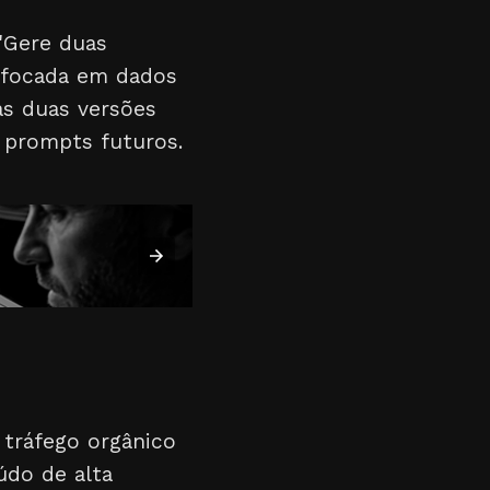
"Gere duas
a focada em dados
 as duas versões
 prompts futuros.
tráfego orgânico
údo de alta