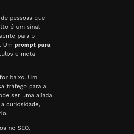
m de pessoas que
lto é um sinal
aente para o
o. Um
prompt para
ítulos e meta
for baixo. Um
a tráfego para a
ode ser uma aliada
a curiosidade,
io.
os no SEO.