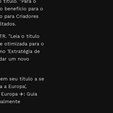
 título. "Para o
o benefício para o
o para Criadores
ltados.
R. "Leia o título
 e otimizada para o
mo 'Estratégia de
 dar um novo
em seu título a se
a a Europa',
 Europa ✈️: Guia
sualmente