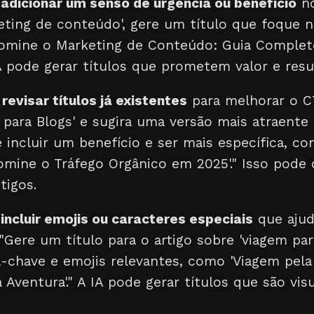
a
adicionar um senso de urgência ou benefício
no
eting de conteúdo', gere um título que foque n
'Domine o Marketing de Conteúdo: Guia Complet
A pode gerar títulos que prometem valor e resu
a
revisar títulos já existentes
para melhorar o CT
 para Blogs' e sugira uma versão mais atraente
 incluir um benefício e ser mais específica, co
omine o Tráfego Orgânico em 2025'." Isso pode
tigos.
a
incluir emojis ou caracteres especiais
que ajud
"Gere um título para o artigo sobre 'viagem par
a-chave e emojis relevantes, como 'Viagem pela
Aventura'." A IA pode gerar títulos que são vi