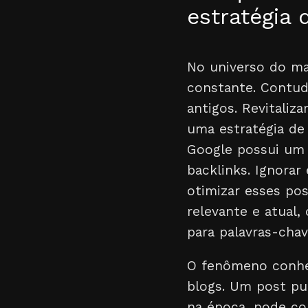
estratégia
No universo do ma
constante. Contud
antigos. Revitali
uma estratégia de
Google possui um 
backlinks. Ignorar
otimizar esses po
relevante e atual,
para palavras-cha
O fenômeno conh
blogs. Um post pu
na época, pode co