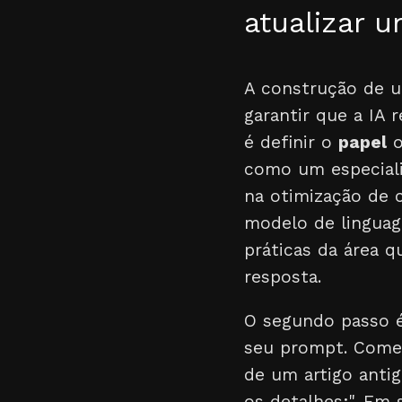
atualizar 
A construção de u
garantir que a IA
é definir o
papel
o
como um especiali
na otimização de 
modelo de lingua
práticas da área q
resposta.
O segundo passo 
seu prompt. Comec
de um artigo anti
os detalhes:". Em 