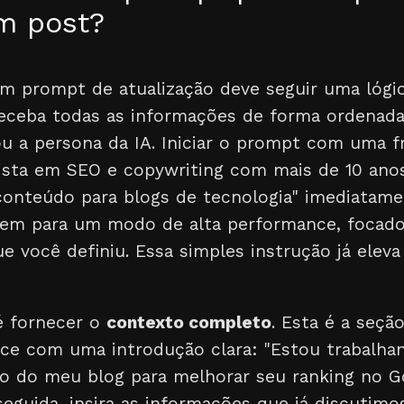
um post?
m prompt de atualização deve seguir uma lógic
 receba todas as informações de forma ordenada
u a persona da IA. Iniciar o prompt com uma f
sta em SEO e copywriting com mais de 10 anos
conteúdo para blogs de tecnologia" imediatame
gem para um modo de alta performance, focad
ue você definiu. Essa simples instrução já eleva
é fornecer o
contexto completo
. Esta é a seçã
e com uma introdução clara: "Estou trabalha
go do meu blog para melhorar seu ranking no G
seguida, insira as informações que já discutimo