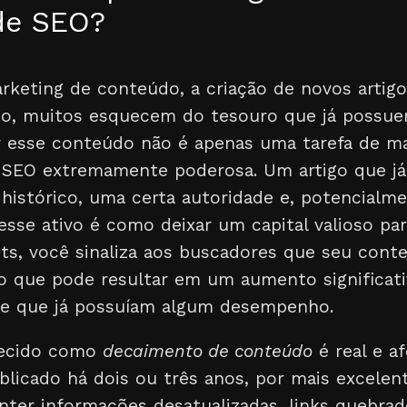
 de SEO?
rketing de conteúdo, a criação de novos artig
o, muitos esquecem do tesouro que já possue
zar esse conteúdo não é apenas uma tarefa de 
 SEO extremamente poderosa. Um artigo que já 
histórico, uma certa autoridade e, potencialme
 esse ativo é como deixar um capital valioso par
sts, você sinaliza aos buscadores que seu cont
 o que pode resultar em um aumento significativ
ve que já possuíam algum desempenho.
ecido como
decaimento de conteúdo
é real e a
blicado há dois ou três anos, por mais excelen
nter informações desatualizadas, links quebra