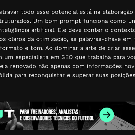
stravar todo esse potencial está na elaboraçã
struturados. Um bom prompt funciona como um
teligência artificial. Ele deve conter o context
ivos claros da otimização, as palavras-chave em 
 formato e tom. Ao dominar a arte de criar es
m um especialista em SEO que trabalha para vo
 seja renovado não apenas com informações no
ólida para reconquistar e superar suas posiçõe