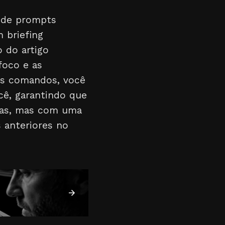
o de prompts
 briefing
o do artigo
foco e as
ses comandos, você
cê, garantindo que
vas, mas com uma
s anteriores no