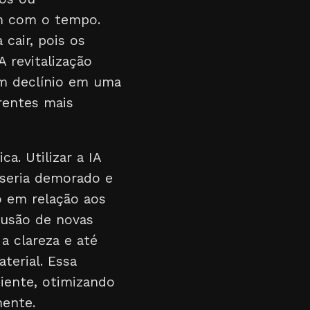
m com o tempo.
cair, pois os
 revitalização
m declínio em uma
rentes mais
ca. Utilizar a IA
 seria demorado e
o em relação aos
lusão de novas
a clareza e até
terial. Essa
iente, otimizando
ente.