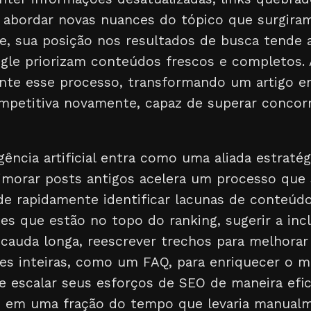
 abordar novas nuances do tópico que surgira
 sua posição nos resultados de busca tende a 
gle priorizam conteúdos frescos e completos. A
nte esse processo, transformando um artigo e
mpetitiva novamente, capaz de superar concor
gência artificial entra como uma aliada estratégi
primorar posts antigos acelera um processo que
de rapidamente identificar lacunas de conteúd
es que estão no topo do ranking, sugerir a inc
cauda longa, reescrever trechos para melhorar 
s inteiras, como um FAQ, para enriquecer o ma
 escalar seus esforços de SEO de maneira efic
s em uma fração do tempo que levaria manualm