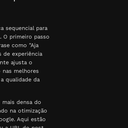
a sequencial para
. O primeiro passo
rase como "Aja
 de experiência
nte ajusta o
o nas melhores
 a qualidade da
o mais densa do
ndo na otimização
oogle. Aqui estão
s: a URL do post,