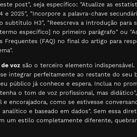
ste post", seja específico: "Atualize as estatís
e 2025", "Incorpore a palavra-chave secundária
 subtítulo H3", "Reescreva a introdução para s
[termo específico] no primeiro parágrafo" ou "
 Frequentes (FAQ) no final do artigo para res
ema".
 de voz
são o terceiro elemento indispensável
 se integrar perfeitamente ao restante do seu
seu público já conhece e espera. Inclua no pro
tenha o tom de voz profissional, mas didático"
l e encorajadora, como se estivesse conversa
analítico e baseado em dados". Sem essa diretr
m um estilo completamente diferente, quebran