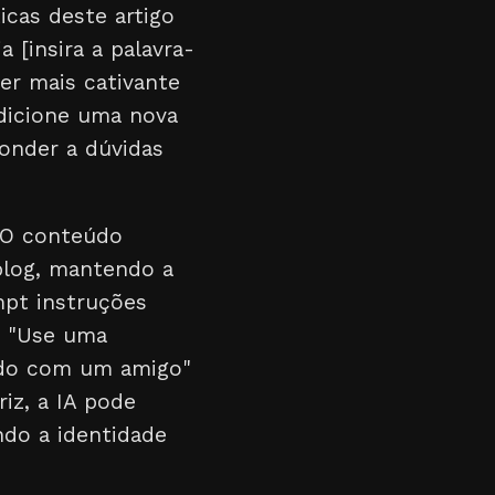
ticas deste artigo
 [insira a palavra-
er mais cativante
Adicione uma nova
ponder a dúvidas
. O conteúdo
 blog, mantendo a
mpt instruções
, "Use uma
ndo com um amigo"
iz, a IA pode
do a identidade