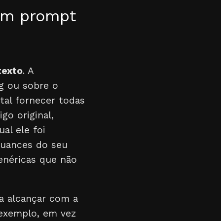
 um prompt
texto
. A
og ou sobre o
tal fornecer todas
go original,
ual ele foi
nuances do seu
enéricas que não
a alcançar com a
 exemplo, em vez