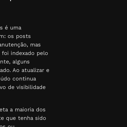
os é uma
m: os posts
manutenção, mas
foi indexado pelo
nte, alguns
ado. Ao atualizar e
eúdo continua
o de visibilidade
feta a maioria dos
te que tenha sido
dos ou