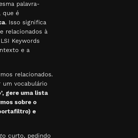
mesma palavra-
, que é
ca
. Isso significa
e relacionados à
e LSI Keywords
ntexto e a
rmos relacionados.
r um vocabulário
’, gere uma lista
rmos sobre o
rtafiltro) e
igo curto, pedindo