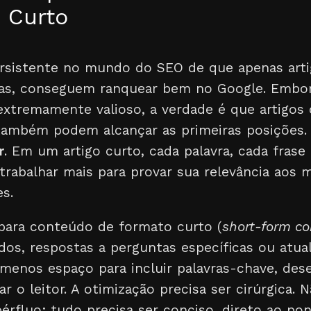
 Curto
rsistente no mundo do SEO de que apenas art
ras, conseguem ranquear bem no Google. Embo
extremamente valioso, a verdade é que artigos
ambém podem alcançar as primeiras posições. 
r
. Em um artigo curto, cada palavra, cada fras
 trabalhar mais para provar sua relevância aos
es.
para conteúdo de formato curto (
short-form co
dos, respostas a perguntas específicas ou atua
 menos espaço para incluir palavras-chave, des
ar o leitor. A otimização precisa ser cirúrgica.
érfluo; tudo precisa ser conciso, direto ao po