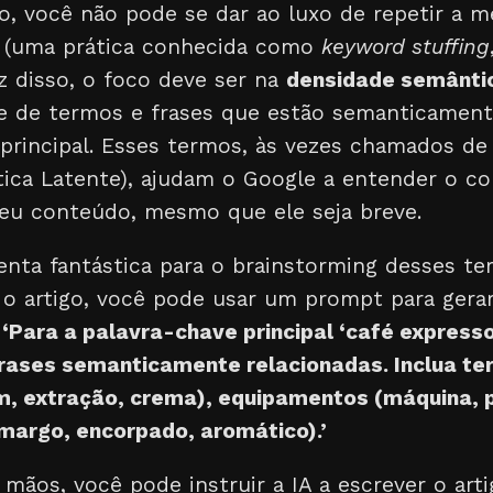
o, você não pode se dar ao luxo de repetir a 
s (uma prática conhecida como
keyword stuffing
z disso, o foco deve ser na
densidade semânti
e de termos e frases que estão semanticament
 principal. Esses termos, às vezes chamados d
ica Latente), ajudam o Google a entender o co
eu conteúdo, mesmo que ele seja breve.
enta fantástica para o brainstorming desses te
 o artigo, você pode usar um prompt para gera
:
‘Para a palavra-chave principal ‘café expresso
frases semanticamente relacionadas. Inclua te
 extração, crema), equipamentos (máquina, po
amargo, encorpado, aromático).’
mãos, você pode instruir a IA a escrever o art