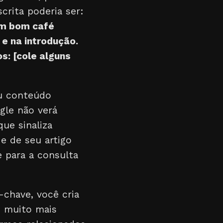
crita poderia ser:
um bom café
 e na introdução.
s: [cole alguns
u conteúdo
gle não verá
ue sinaliza
e de seu artigo
 para a consulta
-chave, você cria
e muito mais