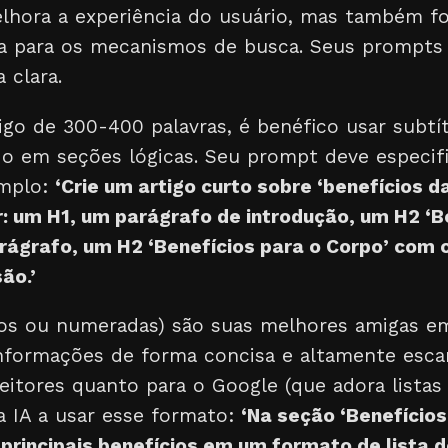
elhora a experiência do usuário, mas também f
cia para os mecanismos de busca. Seus prompts
 clara.
o de 300-400 palavras, é benéfico usar subtít
o em seções lógicas. Seu prompt deve especifi
emplo:
‘Crie um artigo curto sobre ‘benefícios d
r: um H1, um parágrafo de introdução, um H2 ‘B
ágrafo, um H2 ‘Benefícios para o Corpo’ com o
ão.’
icos ou numeradas) são suas melhores amigas e
nformações de forma concisa e altamente esca
eitores quanto para o Google (que adora listas
 a IA a usar esse formato:
‘Na seção ‘Benefícios
principais benefícios em um formato de lista d