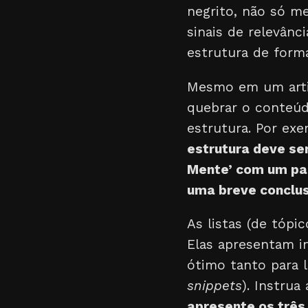
negrito, não só m
sinais de relevân
estrutura de forma
Mesmo em um artig
quebrar o conteúd
estrutura. Por ex
estrutura deve se
Mente’ com um par
uma breve conclus
As listas (de tóp
Elas apresentam i
ótimo tanto para l
snippets
). Instrua
apresente os três 