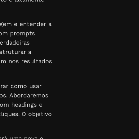
uagem e entender a
 Com prompts
verdadeiras
struturar a
am nos resultados
trar como usar
dos. Abordaremos
com headings e
liques. O objetivo
nará uma nova e