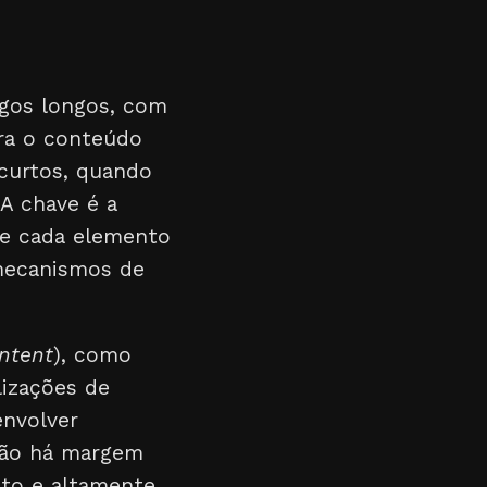
igos longos, com
ra o conteúdo
 curtos, quando
A chave é a
e e cada elemento
 mecanismos de
ntent
), como
lizações de
envolver
 Não há margem
nto e altamente