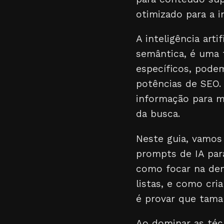
otimizado para a i
A inteligência art
semântica, é uma 
específicos, podem
potências de SEO. 
informação para m
da busca.
Neste guia, vamos
prompts de IA par
como focar na den
listas, e como cri
é provar que tama
Ao dominar as téc