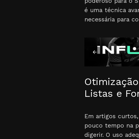
poderoso para o SE
é uma técnica ava
necessária para c
Otimização
Listas e F
Em artigos curtos,
pouco tempo na pá
digerir. O uso ade