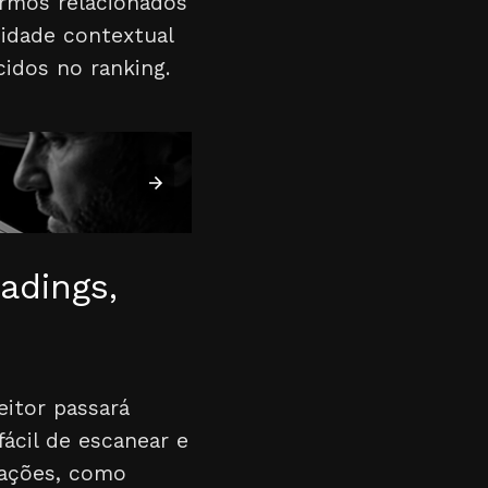
ermos relacionados
didade contextual
idos no ranking.
adings,
eitor passará
ácil de escanear e
atações, como