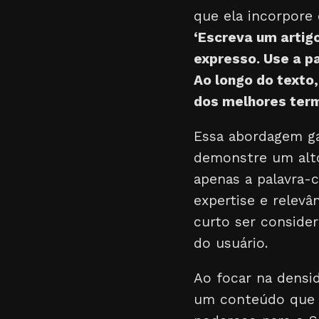
que ela incorpore 
‘Escreva um artig
expresso. Use a pa
Ao longo do texto,
dos melhores term
Essa abordagem g
demonstre um alto
apenas a palavra-
expertise e relevâ
curto ser conside
do usuário.
Ao focar na densi
um conteúdo que é