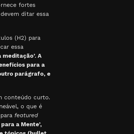
ornece fortes
 devem ditar essa
ulos (H2) para
car essa
a meditação’. A
enefícios para a
utro parágrafo, e
m conteúdo curto.
neável, o que é
 para
featured
 para a Mente’,
e tópicos (bullet