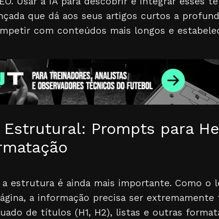
O. Usar a IA para descobrir e integrar esses t
nçada que dá aos seus artigos curtos a profun
ompetir com conteúdos mais longos e estabelec
 Estrutural: Prompts para He
ormatação
 a estrutura é ainda mais importante. Como o l
gina, a informação precisa ser extremamente f
quado de títulos (H1, H2), listas e outras form