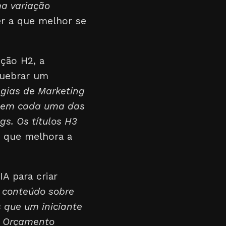
ma variação
her a que melhor se
ção H2, a
quebrar um
égias de Marketing
entem cada uma das
gs. Os títulos H3
ca que melhora a
A para criar
 conteúdo sobre
s que um iniciante
um Orçamento