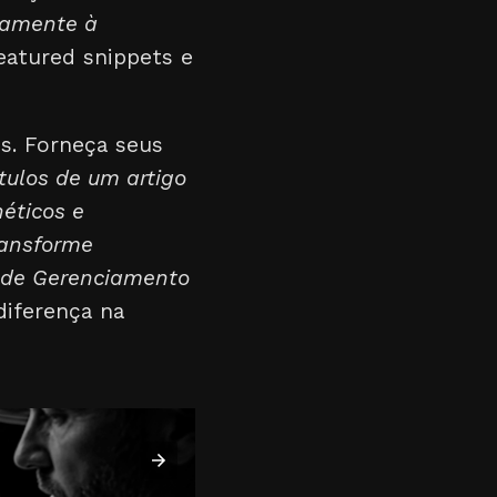
etamente à
featured snippets e
es. Forneça seus
ítulos de um artigo
éticos e
ransforme
s de Gerenciamento
diferença na