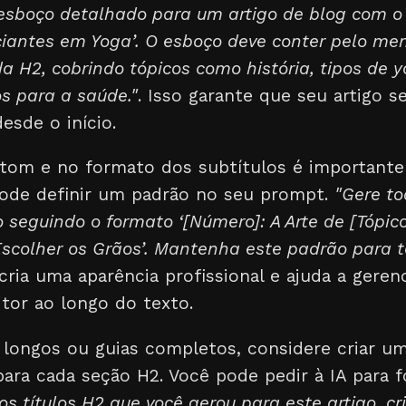
esboço detalhado para um artigo de blog com o t
iantes em Yoga’. O esboço deve conter pelo meno
da H2, cobrindo tópicos como história, tipos de 
os para a saúde."
. Isso garante que seu artigo s
esde o início.
 tom e no formato dos subtítulos é importante 
pode definir um padrão no seu prompt.
"Gere to
o seguindo o formato ‘[Número]: A Arte de [Tópico
e Escolher os Grãos’. Mantenha este padrão para 
cria uma aparência profissional e ajuda a gerenc
itor ao longo do texto.
 longos ou guias completos, considere criar um
ara cada seção H2. Você pode pedir à IA para f
s títulos H2 que você gerou para este artigo, cr