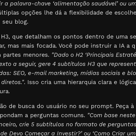
uir a palavra-chave ‘alimentação saudável’ ou u
últiplas opções lhe dá a flexibilidade de escol
 seu blog.
s H3, que detalham os pontos dentro de uma se
r, mas mais focada. Você pode instruir a IA a 
m partes menores.
"Dado o H2 ‘Principais Estrat
texto a seguir, gere 4 subtítulos H3 que repres
das: SEO, e-mail marketing, mídias sociais e blo
diretos."
. Isso cria uma hierarquia clara e lógi
ura.
ão de busca do usuário no seu prompt. Peça à I
espondam a perguntas comuns.
"Com base neste
ceiro, crie 5 subtítulos no formato de pergunta
nde Devo Começar a Investir?’ ou ‘Como Criar 