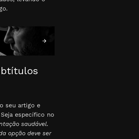
go.
btítulos
 seu artigo e
 Seja específico no
entação saudável.
da opção deve ser