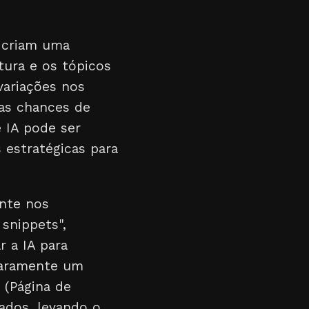
) criam uma
tura e os tópicos
 variações nos
uas chances de
 IA pode ser
 estratégicas para
nte nos
snippets",
 a IA para
laramente um
 (Página de
ados, levando o