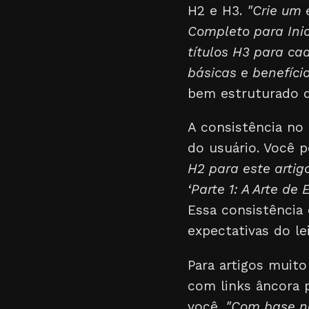
H2 e H3.
"Crie um 
Completo para Inic
títulos H3 para ca
básicas e benefíci
bem estruturado d
A consistência no
do usuário. Você 
H2 para este artig
‘Parte 1: A Arte d
Essa consistência 
expectativas do le
Para artigos muito
com links âncora p
você.
"Com base no