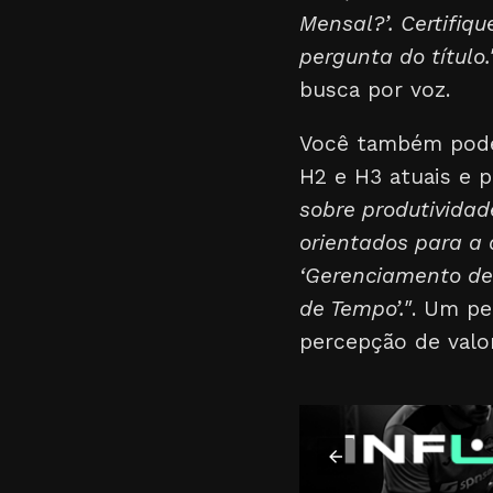
Mensal?’. Certifiq
pergunta do título.
busca por voz.
Você também pode u
H2 e H3 atuais e 
sobre produtivida
orientados para a 
‘Gerenciamento de
de Tempo’."
. Um pe
percepção de valor