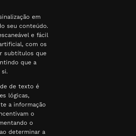
sinalização em
do seu conteúdo.
scaneável e fácil
rtificial, com os
r subtítulos que
antindo que a
si.
ede de texto é
s lógicas,
nte a informação
incentivam o
aumentando o
ao determinar a