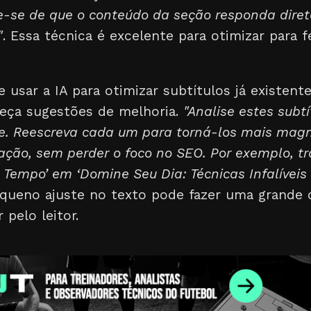
ue-se de que o conteúdo da seção responda dir
"
. Essa técnica é excelente para otimizar para 
sar a IA para otimizar subtítulos já existent
peça sugestões de melhoria.
"Analise estes subt
de. Reescreva cada um para torná-los mais magn
ação, sem perder o foco no SEO. Por exemplo, t
 Tempo’ em ‘Domine Seu Dia: Técnicas Infalívei
queno ajuste no texto pode fazer uma grande 
 pelo leitor.