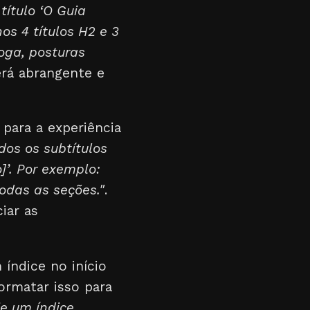
ítulo ‘O Guia
s 4 títulos H2 e 3
yoga, posturas
erá abrangente e
para a experiência
dos os subtítulos
]’. Por exemplo:
todas as seções."
.
iar as
 índice no início
ormatar isso para
ie um índice