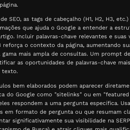
página.
de SEO, as tags de cabeçalho (H1, H2, H3, etc.
ormações que ajuda o Google a entender a estru
artigo. Incluir palavras-chave relevantes e suas
3 reforça o contexto da página, aumentando s
 gama mais ampla de consultas. Um prompt de
tificar as oportunidades de palavras-chave mais
 texto.
tulos bem elaborados podem aparecer diretame
ca do Google como "sitelinks" ou em "featured 
eles respondem a uma pergunta específica. Usar
los em formato de pergunta ou que resumam c
ar significativamente sua visibilidade na SERP
nismo de Busca) e atrair cliques mais qualific