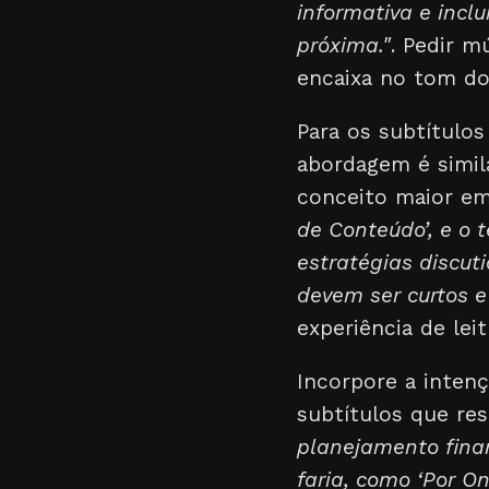
informativa e incl
próxima."
. Pedir m
encaixa no tom do
Para os subtítulo
abordagem é simila
conceito maior e
de Conteúdo’, e o 
estratégias discuti
devem ser curtos e 
experiência de leit
Incorpore a intenç
subtítulos que r
planejamento finan
faria, como ‘Por O