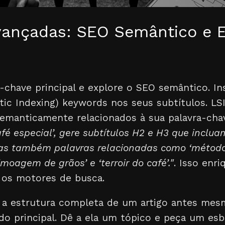
vançadas: SEO Semântico e E
-chave principal e explore o SEO semântico. Inst
tic Indexing) keywords nos seus subtítulos. LS
semanticamente relacionados à sua palavra-chav
afé especial’, gere subtítulos H2 e H3 que inclu
mas também palavras relacionadas como ‘métodos
 ‘moagem de grãos’ e ‘terroir do café’."
. Isso enr
a os motores de busca.
ar a estrutura completa de um artigo antes me
do principal. Dê a ela um tópico e peça um es