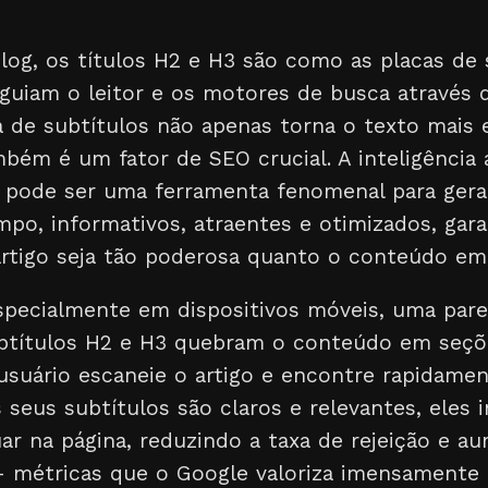
log, os títulos H2 e H3 são como as placas de 
 guiam o leitor e os motores de busca através 
de subtítulos não apenas torna o texto mais e
mbém é um fator de SEO crucial. A inteligência a
 pode ser uma ferramenta fenomenal para gera
po, informativos, atraentes e otimizados, gar
artigo seja tão poderosa quanto o conteúdo em 
 especialmente em dispositivos móveis, uma par
ubtítulos H2 e H3 quebram o conteúdo em seçõe
usuário escaneie o artigo e encontre rapidame
 seus subtítulos são claros e relevantes, eles 
uar na página, reduzindo a taxa de rejeição e 
– métricas que o Google valoriza imensamente 