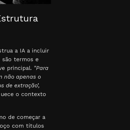
strutura
rua a IA a incluir
I são termos e
e principal.
"Para
am não apenas o
 de extração’,
iquece o contexto
smo de começar a
boço com títulos