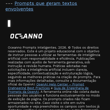
---
Prompts que geram textos
envolventes
Oceanno Prompts Inteligentes. 2026. © Todos os direitos
reservados. Este é um projeto educacional com o objetivo
de instruir pessoas a utilizar as ferramentas de inteligência
artificial com responsabilidade e eficiência. Publicações
realizadas com auxílio de ferramenta generativa, sob
instrução e revisão humana. Práticas adotadas nas
solicitações a inteligência artificial incluem clareza,
especificidade, contextualização e estruturação lógica,
seguindo as melhores práticas na criação de prompts. Para
mais informações detalhadas, consulte a documentação
oficial da OpenAI:
OpenAI Help Center – Prompt
Engineering Best Practices
e
Guia de Engenharia de
Prompts da OpenAI
. A ferramenta online não coleta dados
pessoais dos usuários e funciona exclusivamente no modo
de exibição de página. Os prompts criados não ficam
armazenados no site. Caso visite o site em outra
oportunidade e veja preenchidos os campos com textos já