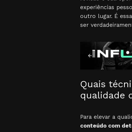
experiências pes
outro lugar. É ess
ser verdadeirament
Quais técn
qualidade d
Para elevar a qua
conteúdo com deta