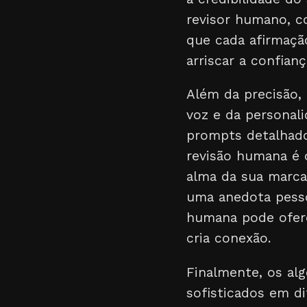
revisor humano, c
que cada afirmação
arriscar a confian
Além da precisão,
voz e da personal
prompts detalhado
revisão humana é 
alma da sua marca 
uma anedota pesso
humana pode ofer
cria conexão.
Finalmente, os al
sofisticados em d