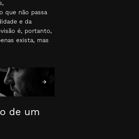
s,
to que não passa
idade e da
visão é, portanto,
enas exista, mas
ão de um