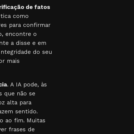
rificação de fatos
stica como
res para confirmar
o, encontre o
nte a disse e em
 integridade do seu
or mais
cia
. A IA pode, às
as que não se
z alta para
azem sentido.
io ao fim. Muitas
ver frases de