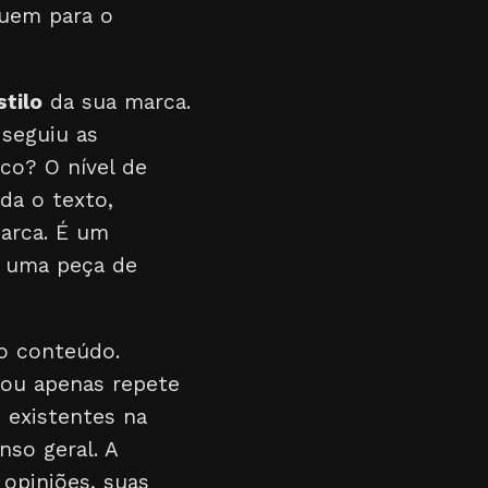
buem para o
stilo
da sua marca.
 seguiu as
co? O nível de
da o texto,
marca. É um
m uma peça de
 conteúdo.
 ou apenas repete
s existentes na
nso geral. A
 opiniões, suas