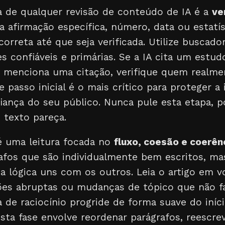
a de qualquer revisão de conteúdo de IA é a
ve
da afirmação específica, número, data ou estatí
orreta até que seja verificada. Utilize buscado
 confiáveis e primárias. Se a IA cita um estud
Se menciona uma citação, verifique quem realme
e passo inicial é o mais crítico para proteger a
iança do seu público. Nunca pule esta etapa, p
 texto pareça.
 uma leitura focada no
fluxo, coesão e coerên
rafos que são individualmente bem escritos, m
 lógica uns com os outros. Leia o artigo em vo
ições abruptas ou mudanças de tópico que não f
ha de raciocínio progride de forma suave do iníc
esta fase envolve reordenar parágrafos, reescre