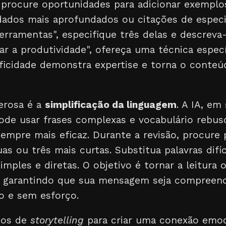
, procure oportunidades para adicionar exemplo
dados mais aprofundados ou citações de especia
erramentas", especifique três delas e descrev
ar a produtividade", ofereça uma técnica espec
ificidade demonstra expertise e torna o conte
erosa é a
simplificação da linguagem
. A IA, em
pode usar frases complexas e vocabulário rebusc
empre mais eficaz. Durante a revisão, procure 
s ou três mais curtas. Substitua palavras difíc
imples e diretas. O objetivo é tornar a leitura o
l, garantindo que sua mensagem seja compreen
o e sem esforço.
tos de
storytelling
para criar uma conexão emoci