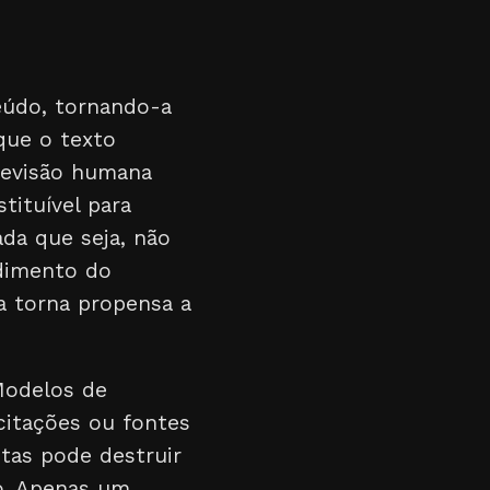
teúdo, tornando-a
que o texto
 revisão humana
tituível para
ada que seja, não
ndimento do
a torna propensa a
Modelos de
 citações ou fontes
tas pode destruir
ão. Apenas um