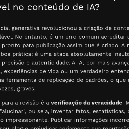
vel no conteúdo de IA?
ificial generativa revolucionou a criação de con
alável. No entanto, é um erro comum acreditar 
á pronto para publicação assim que é criado. A
boa prática; é uma etapa absolutamente insubs
, precisão e autenticidade. A IA, por mais avanç
a, experiências de vida ou um verdadeiro ente
ma ferramenta de replicação de padrões, o que 
vezes, graves.
 para a revisão é a
verificação da veracidade
. 
lucinar", ou seja, inventar fatos, estatísticas,
 impressionante. Publicar informações incorre
 seu blog e prejudicar seriamente sua reputaç