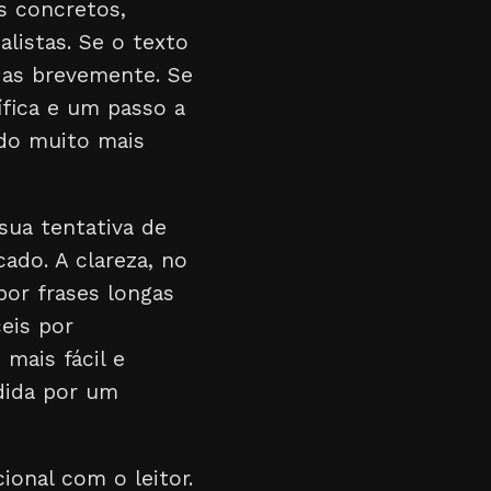
s concretos,
listas. Se o texto
a-as brevemente. Se
ífica e um passo a
údo muito mais
 sua tentativa de
ado. A clareza, no
por frases longas
eis por
 mais fácil e
dida por um
onal com o leitor.