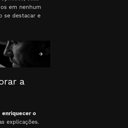
ados em nenhum
o se destacar e
orar a
m
enriquecer o
as explicações.