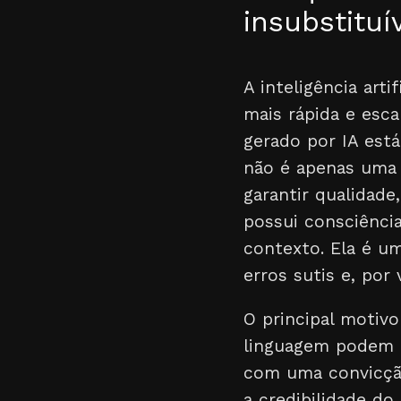
insubstituí
A inteligência art
mais rápida e esc
gerado por IA est
não é apenas uma 
garantir qualidade
possui consciênci
contexto. Ela é u
erros sutis e, por 
O principal motivo
linguagem podem "a
com uma convicção
a credibilidade do