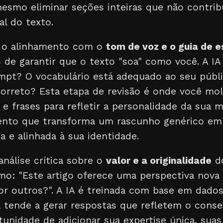
mesmo eliminar seções inteiras que não contri
l do texto.
e o alinhamento com o
tom de voz e o guia de e
de garantir que o texto "soa" como você. A IA
mpt? O vocabulário está adequado ao seu públi
correto? Esta etapa de revisão é onde você mol
 e frases para refletir a personalidade da sua 
mento que transforma um rascunho genérico e
 e alinhada à sua identidade.
análise crítica sobre o
valor e a originalidade
do
mo: "Este artigo oferece uma perspectiva nova
por outros?". A IA é treinada com base em dado
a tende a gerar respostas que refletem o conse
tunidade de adicionar sua expertise única, suas