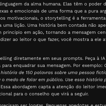
a linguagem da alma humana. Elas têm o poder d
xas e emocionais de uma forma que a pura a
s motivacionais, o storytelling é a ferramenta
 a uma lição. Uma história bem contada não ape
 princípio em ação, tornando a mensagem centr
izer ao leitor o que fazer, você mostra a ele 
telling diretamente em seus prompts. Peça à IA
va para enquadrar sua mensagem. Por exemplo:
istória de 150 palavras sobre uma pessoa fict
 o medo de falar em público. Use essa história p
Essa abordagem capta a atenção do leitor imed
onal para o conselho que virá a seguir.
 precisam ser longas. Pequenas anedotas e est