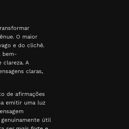
transformar
ênue. O maior
vago e do clichê.
a bem-
 clareza. A
ensagens claras,
to de afirmações
isa emitir uma luz
 mensagem
é genuinamente útil
ara
ser mais forte
e