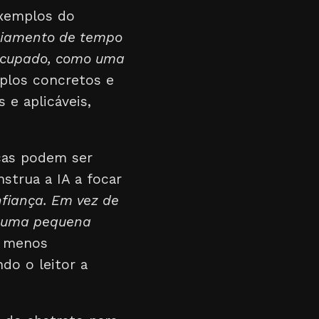
 exemplos do
ciamento de tempo
 ocupado, como uma
los concretos e
 e aplicáveis,
ças podem ser
strua a IA a focar
nfiança. Em vez de
r uma pequena
m menos
do o leitor a