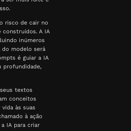
sso.
o risco de cair no
construídos. A IA
cluindo inúmeros
l do modelo será
ompts é guiar a IA
m profundidade,
 seus textos
mam conceitos
 vida às suas
 chamado à ação
a IA para criar