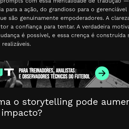
 prompts com essa mentalidade de tradução —
ia para a ação, do grandioso para o gerenciável
 que são genuinamente empoderadores. A clarez
itor a confiança para tentar. A verdadeira moti
udança é possível, e essa crença é construíd
realizáveis.
ma o storytelling pode aumen
o impacto?