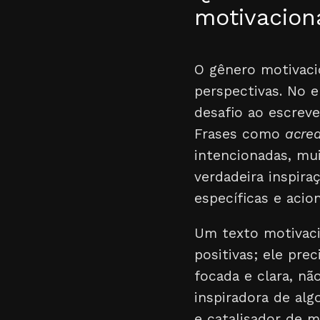
motivacion
O gênero motivaci
perspectivas. No 
desafio ao escreve
Frases como
acred
intencionadas, mui
verdadeira inspir
específicas e acio
Um texto motivaci
positivas; ele prec
focada e clara, n
inspiradora de alg
e catalisador de m