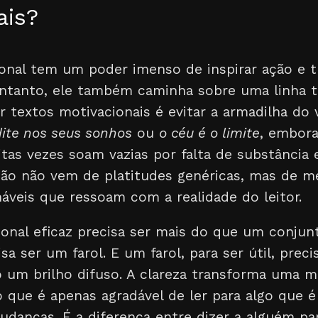
ais?
onal tem um poder imenso de inspirar ação e 
entanto, ele também caminha sobre uma linha t
r textos motivacionais é evitar a armadilha do 
ite nos seus sonhos
ou
o céu é o limite
, embor
tas vezes soam vazias por falta de substância e
ação não vem de platitudes genéricas, mas de m
náveis que ressoam com a realidade do leitor.
onal eficaz precisa ser mais do que um conjun
isa ser um farol. E um farol, para ser útil, prec
ão um brilho difuso. A clareza transforma uma
o que é apenas agradável de ler para algo que 
udanças. É a diferença entre dizer a alguém p