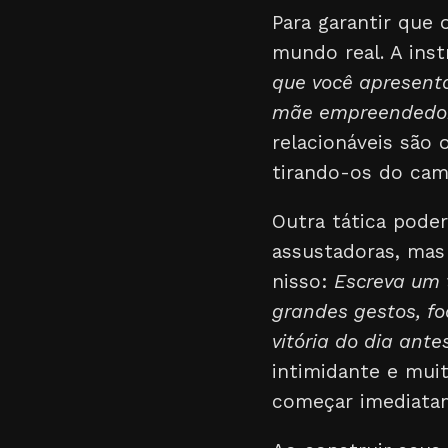
Para garantir que 
mundo real. A ins
que você apresent
mãe empreendedora,
relacionáveis são 
tirando-os do camp
Outra tática pode
assustadoras, mas 
nisso:
Escreva um 
grandes gestos, f
vitória do dia ante
intimidante e mui
começar imediata