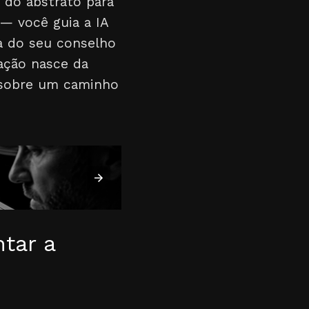
 do abstrato para
 — você guia a IA
a do seu conselho
vação nasce da
a sobre um caminho
tar a