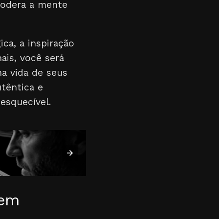
podera a mente
ca, a inspiração
ais, você será
na vida de seus
têntica e
esquecível.
 em