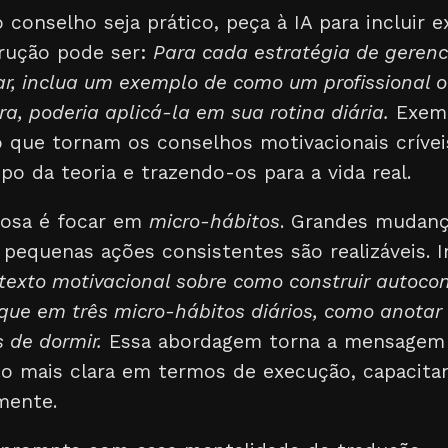
o conselho seja prático, peça à IA para incluir
trução pode ser:
Para cada estratégia de geren
ar, inclua um exemplo de como um profissional
 poderia aplicá-la em sua rotina diária.
Exemp
o que tornam os conselhos motivacionais críveis
o da teoria e trazendo-os para a vida real.
rosa é focar em
micro-hábitos
. Grandes mudan
pequenas ações consistentes são realizáveis. In
texto motivacional sobre como construir autoco
oque em três micro-hábitos diários, como anota
s de dormir.
Essa abordagem torna a mensage
to mais clara em termos de execução, capacitan
mente.