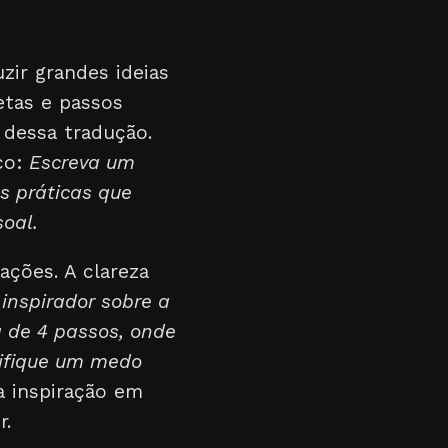
zir grandes ideias
etas e passos
 dessa tradução.
ico:
Escreva um
s práticas que
oal.
ações. A clareza
 inspirador sobre a
a de 4 passos, onde
tifique um medo
 inspiração em
r.