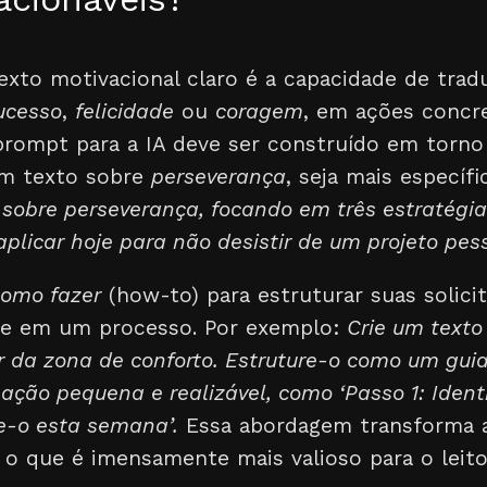
xto motivacional claro é a capacidade de tradu
ucesso
,
felicidade
ou
coragem
, em ações concr
 prompt para a IA deve ser construído em torno
um texto sobre
perseverança
, seja mais específ
 sobre perseverança, focando em três estratégia
licar hoje para não desistir de um projeto pess
como fazer
(how-to) para estruturar suas solicit
de em um processo. Por exemplo:
Crie um texto
r da zona de conforto. Estruture-o como um gui
ação pequena e realizável, como ‘Passo 1: Iden
e-o esta semana’.
Essa abordagem transforma a
o que é imensamente mais valioso para o leito