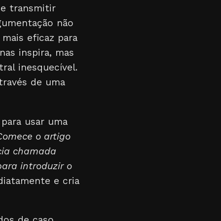
e transmitir
rgumentação não
 mais eficaz para
nas inspira, mas
al inesquecível.
através de uma
 para usar uma
Comece o artigo
ícia chamada
ara introduzir o
iatamente e cria
udos de caso