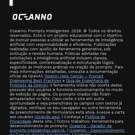
Oceanno Prompts Inteligentes. 2026. © Todos os direitos
reservados. Este é um projeto educacional com o objetivo
de instruir pessoas a utilizar as ferramentas de inteligência
artificial com responsabilidade e eficiência. Publicações
realizadas com auxílio de ferramenta generativa, sob
instrução e revisão humana. Práticas adotadas nas
solicitações a inteligência artificial incluem clareza,
especificidade, contextualização e estruturação lógica,
seguindo as melhores práticas na criação de prompts. Para
mais informações detalhadas, consulte a documentação
oficial da OpenAI:
OpenAI Help Center – Prompt
Engineering Best Practices
e
Guia de Engenharia de
Prompts da OpenAI
. A ferramenta online não coleta dados
pessoais dos usuários e funciona exclusivamente no modo
de exibição de página. Os prompts criados não ficam
armazenados no site. Caso visite o site em outra
oportunidade e veja preenchidos os campos com textos já
digitados, verifique se seu navegador ou outra ferramenta
de preenchimento de formulários está ativa. Acesse a carta
aos usuários
clicando aqui
. | Conheça a
Política de
Privacidade
deste site. | Outros trabalhos: Ferramenta para
desenvolvimento de prompts:
Oceanno - Gerador de
prompts inteligentes para IA.
|
Oceanno - Desenvolvimento
de Tags no Google Tag Manager.
| Contato: