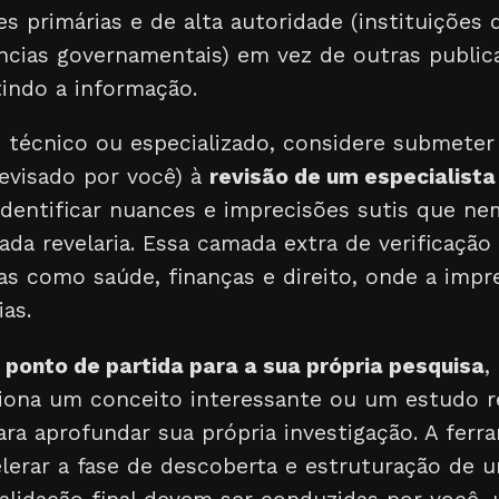
es primárias e de alta autoridade (instituições 
ências governamentais) em vez de outras publ
tindo a informação.
 técnico ou especializado, considere submeter
revisado por você) à
revisão de um especialista
 identificar nuances e imprecisões sutis que
da revelaria. Essa camada extra de verificação 
s como saúde, finanças e direito, onde a impr
as.
m
ponto de partida para a sua própria pesquisa
,
ciona um conceito interessante ou um estudo re
ra aprofundar sua própria investigação. A ferr
elerar a fase de descoberta e estruturação de 