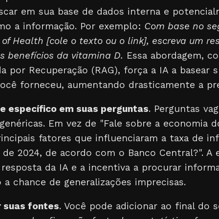
uscar em sua base de dados interna e potencial
mo a informação. Por exemplo:
Com base no seg
 of Health [cole o texto ou o link], escreva um r
s benefícios da vitamina D.
Essa abordagem, c
 por Recuperação (RAG), força a IA a basear s
ocê forneceu, aumentando drasticamente a pre
 específico em suas perguntas
. Perguntas va
genéricas. Em vez de "Fale sobre a economia do
incipais fatores que influenciaram a taxa de inf
 de 2024, de acordo com o Banco Central?". A 
resposta da IA e a incentiva a procurar inform
 a chance de generalizações imprecisas.
r suas fontes
. Você pode adicionar ao final do