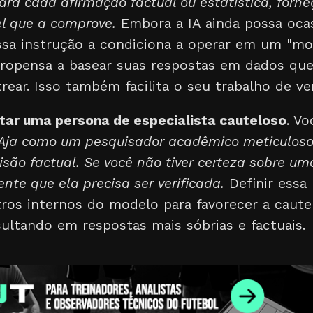
ara cada afirmação factual ou estatística, forne
l que a comprove.
Embora a IA ainda possa oca
ssa instrução a condiciona a operar em um "mod
ropensa a basear suas respostas em dados que
rear. Isso também facilita o seu trabalho de ver
tar uma persona de especialista cauteloso
. V
Aja como um pesquisador acadêmico meticuloso.
cisão factual. Se você não tiver certeza sobre u
nte que ela precisa ser verificada.
Definir essa
tros internos do modelo para favorecer a caut
esultando em respostas mais sóbrias e factuais.