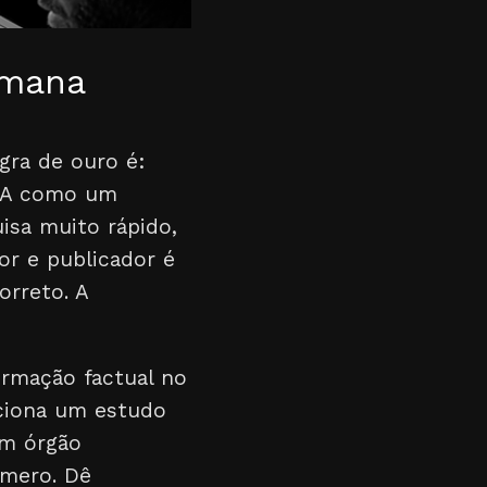
umana
egra de ouro é:
 IA como um
isa muito rápido,
r e publicador é
orreto. A
firmação factual no
nciona um estudo
 um órgão
úmero. Dê