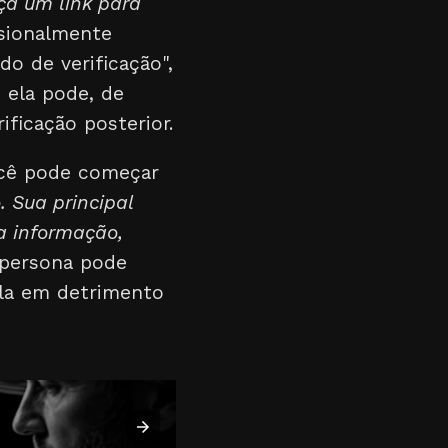
ça um link para
sionalmente
o de verificação",
 ela pode, de
ificação posterior.
ocê pode começar
 Sua principal
ma informação,
 persona pode
ela em detrimento