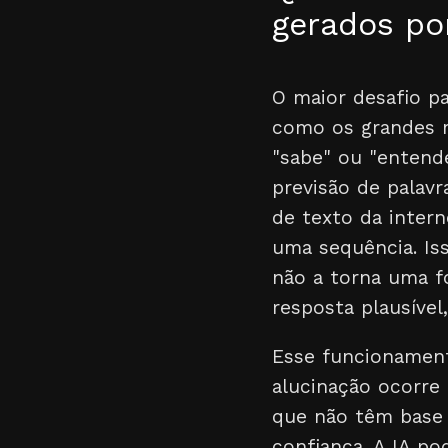
gerados por
O maior desafio pa
como os grandes m
"sabe" ou "entend
previsão de palavr
de texto da intern
uma sequência. Is
não a torna uma fo
resposta plausíve
Esse funcionamen
alucinação ocorre
que não têm base 
confiança. A IA po