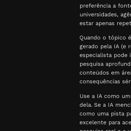
preferência a font
universidades, ag
estar apenas repe
Quando o tópico é
gerado pela IA (e 
especialista pode
pesquisa aprofunda
conteúdos em área
consequências séri
Use a IA como u
dela. Se a IA men
como uma pista pa
excelente para ac