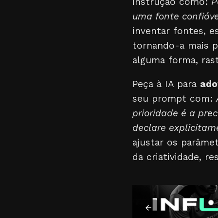
instrução como:
P
uma fonte confiáve
inventar fontes, e
tornando-a mais p
alguma forma, rast
Peça à IA para
ado
seu prompt com:
prioridade é a pre
declare explicitame
ajustar os parâme
da criatividade, r