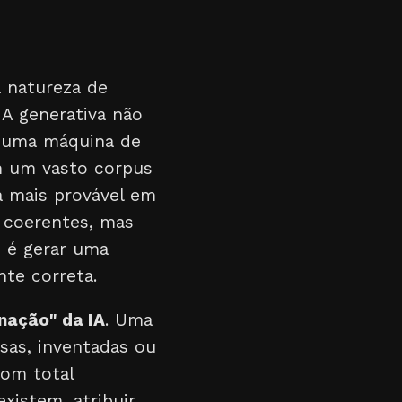
a natureza de
A generativa não
é uma máquina de
em um vasto corpus
a mais provável em
e coerentes, mas
z é gerar uma
te correta.
inação" da IA
. Uma
sas, inventadas ou
com total
existem, atribuir