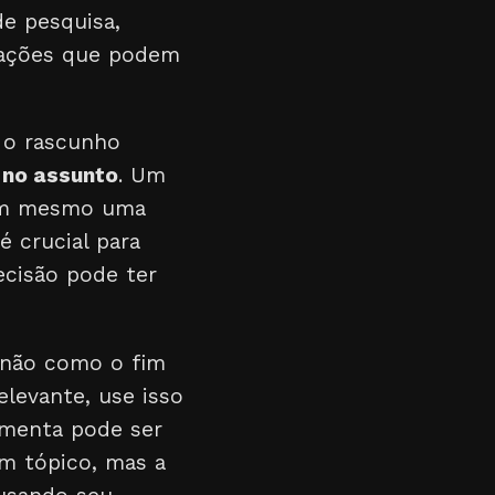
de pesquisa,
icações que podem
 o rascunho
 no assunto
. Um
 nem mesmo uma
é crucial para
ecisão pode ter
 não como o fim
levante, use isso
amenta pode ser
um tópico, mas a