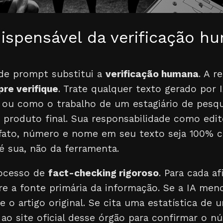
dispensável da verificação h
de prompt substitui a
verificação humana
. A r
re verifique
. Trate qualquer texto gerado por
 ou como o trabalho de um estagiário de pesqu
roduto final. Sua responsabilidade como edito
 fato, número e nome em seu texto seja 100% c
 é sua, não da ferramenta.
ocesso de
fact-checking rigoroso
. Para cada a
ure a fonte primária da informação. Se a IA me
re o artigo original. Se cita uma estatística de
ao site oficial desse órgão para confirmar o n