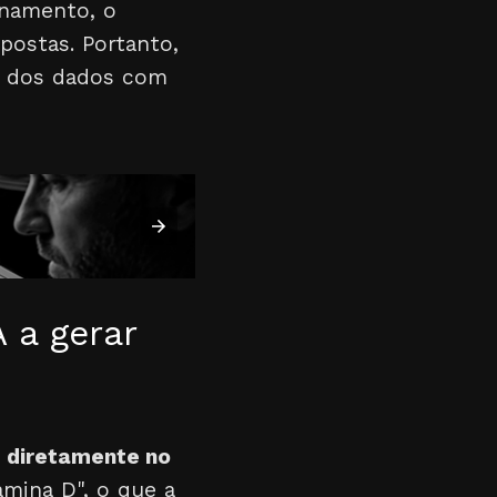
inamento, o
postas. Portanto,
s, dos dados com
 a gerar
s diretamente no
amina D", o que a