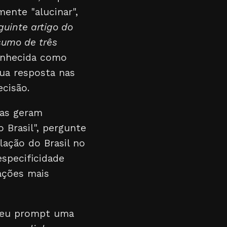
mente "alucinar",
uinte artigo do
esumo de três
onhecida como
ua resposta nas
cisão.
gas geram
 Brasil", pergunte
lação do Brasil no
especificidade
ações mais
 seu prompt uma