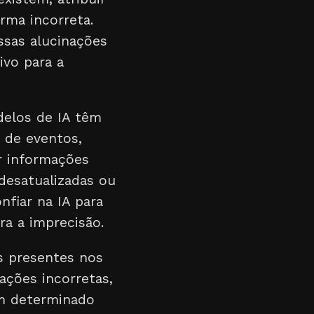
rma incorreta.
ssas alucinações
ivo para a
delos de IA têm
o de eventos,
r informações
desatualizadas ou
fiar na IA para
ra a imprecisão.
s presentes nos
ações incorretas,
um determinado