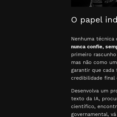
O papel in
Nenhuma técnica 
nunca confie, semp
primeiro rascunho
mas não como um p
garantir que cada
credibilidade final
Desenvolva um pr
texto da IA, proc
científico, encont
governamental, vá 