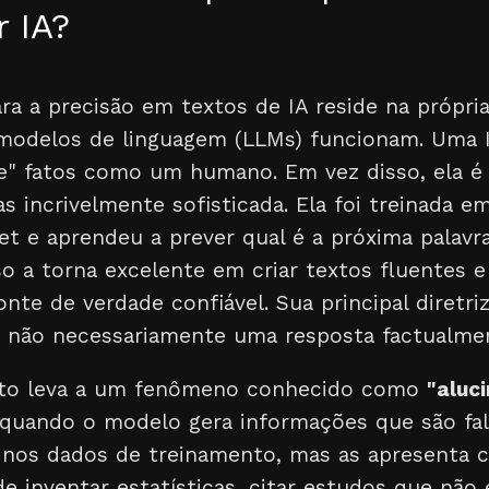
 IA?
ra a precisão em textos de IA reside na própri
odelos de linguagem (LLMs) funcionam. Uma I
e" fatos como um humano. Em vez disso, ela 
as incrivelmente sofisticada. Ela foi treinada 
et e aprendeu a prever qual é a próxima palavr
so a torna excelente em criar textos fluentes 
nte de verdade confiável. Sua principal diretri
l, não necessariamente uma resposta factualmen
to leva a um fenômeno conhecido como
"aluc
 quando o modelo gera informações que são fal
nos dados de treinamento, mas as apresenta 
de inventar estatísticas, citar estudos que não 