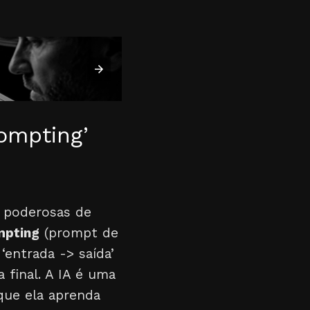
ompting’
s poderosas de
mpting
(prompt de
entrada -> saída’
 final. A IA é uma
que ela aprenda