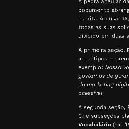
A pedra angular d
documento abrange
escrita. Ao usar 
todas as suas soli
dividido em duas s
A primeira seção,
arquétipos e exemp
exemplo:
Nossa vo
gostamos de guiar
do marketing digi
acessível.
A segunda seção,
Crie subseções cl
Vocabulário
(ex: ‘