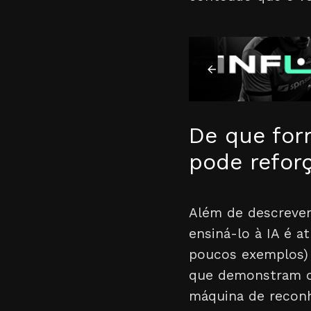
De que for
pode reforç
Além de descrever
ensiná-lo à IA é a
poucos exemplos) 
que demonstram o e
máquina de reconh