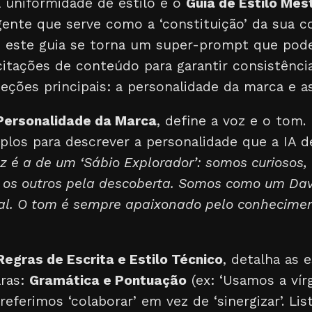
a uniformidade de estilo é o
Guia de Estilo Mes
nte que serve como a ‘constituição’ da sua 
IA, este guia se torna um super-prompt que pod
citações de conteúdo para garantir consistência
eções principais: a personalidade da marca e as
Personalidade da Marca
, define a voz e o tom. 
los para descrever a personalidade que a IA de
z é a de um ‘Sábio Explorador’: somos curiosos,
 os outros pela descoberta. Somos como um Dav
tal. O tom é sempre apaixonado pelo conhecime
Regras de Escrita e Estilo Técnico
, detalha as e
aras:
Gramática e Pontuação
(ex: ‘Usamos a vírg
Preferimos ‘colaborar’ em vez de ‘sinergizar’. Li