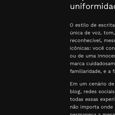
uniformida
O estilo de escrit
única de voz, tom
reconhecível, mes
icônicas: você con
ou de uma Innocen
marca cuidadosame
familiaridade, e a 
Em um cenário de
blog, redes sociai
todas essas experi
não importa onde 
permaneça a mesma