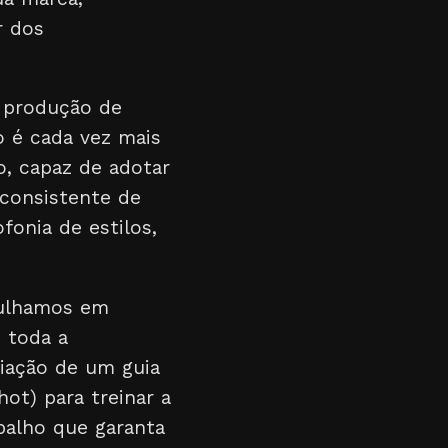
r dos
a produção de
 é cada vez mais
o, capaz de adotar
 consistente de
fonia de estilos,
rgulhamos em
m toda a
iação de um guia
ot) para treinar a
balho que garanta