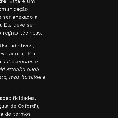
tre
. Este é um
comunicação
e ser anexado a
. Ele deve ser
 regras técnicas.
Use adjetivos,
ve adotar. Por
 conhecedores e
id Attenborough
nto, mas humilde e
specificidades.
ula de Oxford’),
sta de termos