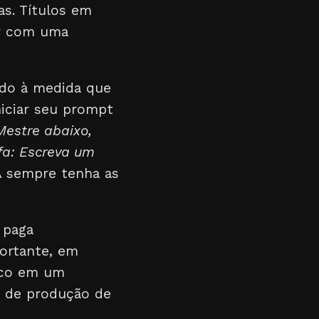
as. Títulos em
r com uma
ado à medida que
niciar seu prompt
Mestre abaixo,
efa: Escreva um
A sempre tenha as
 paga
ortante, em
rico em um
a de produção de