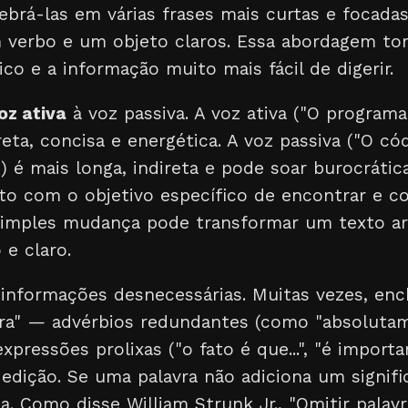
ebrá-las em várias frases mais curtas e focadas
m verbo e um objeto claros. Essa abordagem to
ico e a informação muito mais fácil de digerir.
oz ativa
à voz passiva. A voz ativa ("O program
reta, concisa e energética. A voz passiva ("O cód
 é mais longa, indireta e pode soar burocrátic
to com o objetivo específico de encontrar e co
 simples mudança pode transformar um texto 
e claro.
e informações desnecessárias. Muitas vezes, e
ra" — advérbios redundantes (como "absolutame
xpressões prolixas ("o fato é que...", "é importan
 edição. Se uma palavra não adiciona um signif
a. Como disse William Strunk Jr., "Omitir palav