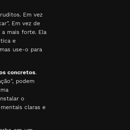
ruditos. Em vez
icar". Em vez de
a mais forte. Ela
tica e
 mas use-o para
vos concretos
.
uação", podem
 uma
nstalar o
 mentais claras e