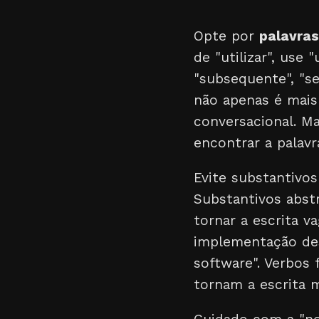
Opte por
palavras
de "utilizar", use 
"subsequente", "se
não apenas é mais
conversacional. M
encontrar a palavr
Evite substantivos
Substantivos abst
tornar a escrita v
implementação desa
software". Verbos 
tornam a escrita m