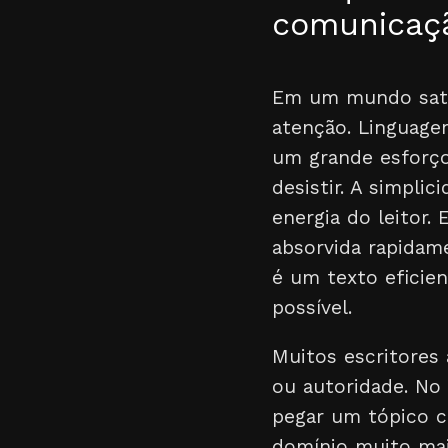
comunicaçã
Em um mundo satur
atenção. Linguage
um grande esforço
desistir. A simpli
energia do leitor.
absorvida rapidam
é um texto eficie
possível.
Muitos escritores
ou autoridade. No
pegar um tópico 
domínio muito mai