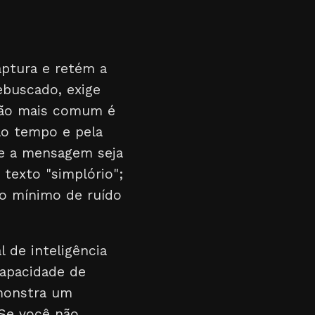
ptura e retém a
ebuscado, exige
ação mais comum é
elo tempo e pela
que a mensagem seja
texto "simplório";
 o mínimo de ruído
 de inteligência
capacidade de
monstra um
"Se você não