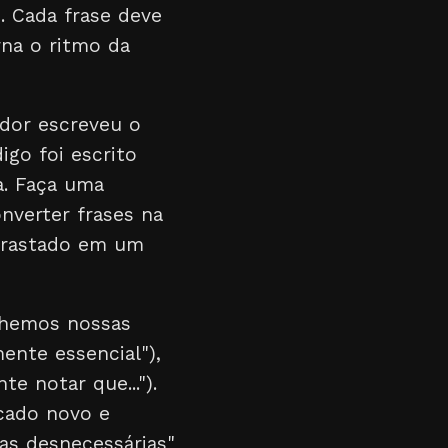
. Cada frase deve
rna o ritmo da
ador escreveu o
igo foi escrito
a. Faça uma
nverter frases na
arrastado em um
nchemos nossas
nte essencial"),
te notar que...").
icado novo e
ras desnecessárias"