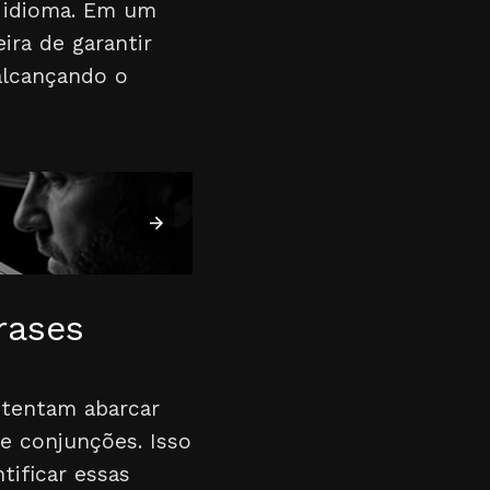
o idioma. Em um
ira de garantir
alcançando o
rases
 tentam abarcar
e conjunções. Isso
tificar essas