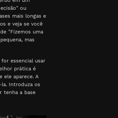
 verbo em um
decisão" ou
rases mais longas e
os e veja se você
a de "Fizemos uma
é pequena, mas
for essencial usar
lhor prática é
e ele aparece. A
la. Introduza os
r tenha a base