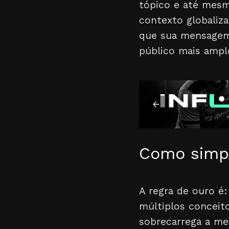
tópico e até mesm
contexto globaliz
que sua mensagem t
público mais amplo
Como simpli
A regra de ouro é
múltiplos conceit
sobrecarrega a mem