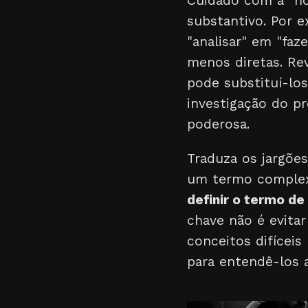
Cuidado com a "no
substantivo. Por 
"analisar" em "faz
menos diretas. Re
pode substituí-lo
investigação do p
poderosa.
Traduza os jargões
um termo complexo
definir o termo de
chave não é evita
conceitos difíceis
para entendê-los a