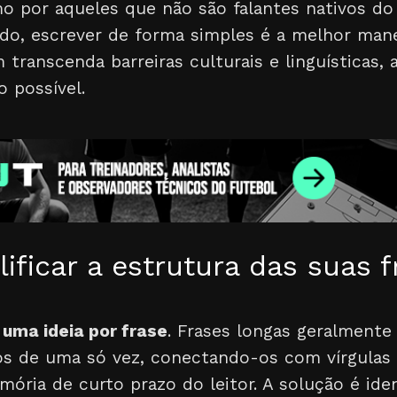
o por aqueles que não são falantes nativos d
ado, escrever de forma simples é a melhor mane
ranscenda barreiras culturais e linguísticas, 
 possível.
ficar a estrutura das suas f
:
uma ideia por frase
. Frases longas geralmente
os de uma só vez, conectando-os com vírgulas 
ória de curto prazo do leitor. A solução é iden