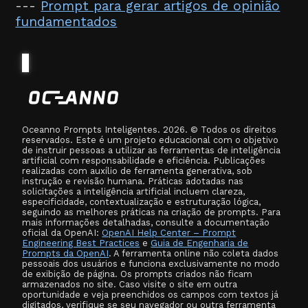
---
Prompt para gerar artigos de opinião
fundamentados
Oceanno Prompts Inteligentes. 2026. © Todos os direitos
reservados. Este é um projeto educacional com o objetivo
de instruir pessoas a utilizar as ferramentas de inteligência
artificial com responsabilidade e eficiência. Publicações
realizadas com auxílio de ferramenta generativa, sob
instrução e revisão humana. Práticas adotadas nas
solicitações a inteligência artificial incluem clareza,
especificidade, contextualização e estruturação lógica,
seguindo as melhores práticas na criação de prompts. Para
mais informações detalhadas, consulte a documentação
oficial da OpenAI:
OpenAI Help Center – Prompt
Engineering Best Practices
e
Guia de Engenharia de
Prompts da OpenAI
. A ferramenta online não coleta dados
pessoais dos usuários e funciona exclusivamente no modo
de exibição de página. Os prompts criados não ficam
armazenados no site. Caso visite o site em outra
oportunidade e veja preenchidos os campos com textos já
digitados, verifique se seu navegador ou outra ferramenta