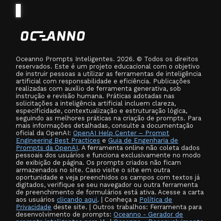
Oceanno Prompts Inteligentes. 2026. © Todos os direitos
reservados. Este é um projeto educacional com o objetivo
de instruir pessoas a utilizar as ferramentas de inteligência
artificial com responsabilidade e eficiência. Publicações
realizadas com auxílio de ferramenta generativa, sob
instrução e revisão humana. Práticas adotadas nas
solicitações a inteligência artificial incluem clareza,
especificidade, contextualização e estruturação lógica,
seguindo as melhores práticas na criação de prompts. Para
mais informações detalhadas, consulte a documentação
oficial da OpenAI:
OpenAI Help Center – Prompt
Engineering Best Practices
e
Guia de Engenharia de
Prompts da OpenAI
. A ferramenta online não coleta dados
pessoais dos usuários e funciona exclusivamente no modo
de exibição de página. Os prompts criados não ficam
armazenados no site. Caso visite o site em outra
oportunidade e veja preenchidos os campos com textos já
digitados, verifique se seu navegador ou outra ferramenta
de preenchimento de formulários está ativa. Acesse a carta
aos usuários
clicando aqui
. | Conheça a
Política de
Privacidade
deste site. | Outros trabalhos: Ferramenta para
desenvolvimento de prompts:
Oceanno - Gerador de